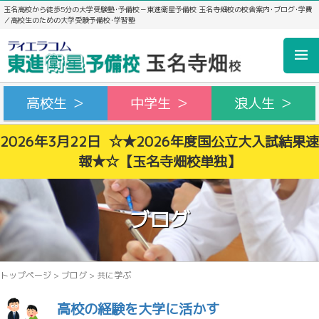
玉名高校から徒歩5分の大学受験塾･予備校－東進衛星予備校 玉名寺畑校の校舎案内･ブログ･学費
／高校生のための大学受験予備校･学習塾
高校生 ＞
中学生 ＞
浪人生 ＞
2026年3月22日 ☆★2026年度国公立大入試結果速
報★☆【玉名寺畑校単独】
ブログ
トップページ
>
ブログ
>
共に学ぶ
高校の経験を大学に活かす