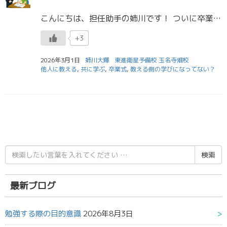
こんにちは、担任助手の姉川です！ ついに卒業式ですね... 3年生の皆さん、ご卒業おめでとうございます！ まだ進路が確定していない人も多いですが、最後まで本当によく頑張ったと思います！ 新3年生もあっという間に試験当日、 […]
+3
2026年3月1日
姉川大輝
東進衛星予備校 玉名寺畑校
他人に教える
,
共に学ぶ
,
卒業式
,
教える側の学びになってない？
検
索
結
果:
最新ブログ
勉強する際の目的意識
2026年8月3日