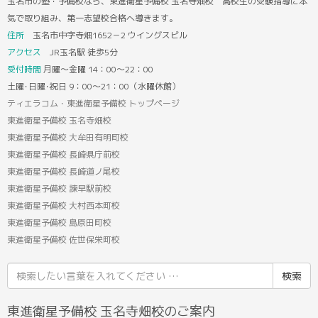
玉名市の塾・予備校なら、東進衛星予備校 玉名寺畑校 高校生の受験指導に本
気で取り組み、第一志望校合格へ導きます。
住所
玉名市中字寺畑1652－2 ウイングスビル
アクセス
JR玉名駅 徒歩5分
受付時間
月曜～金曜 14：00～22：00
土曜･日曜･祝日 9：00～21：00（水曜休館）
ティエラコム・東進衛星予備校 トップページ
東進衛星予備校 玉名寺畑校
東進衛星予備校 大牟田有明町校
東進衛星予備校 長崎県庁前校
東進衛星予備校 長崎道ノ尾校
東進衛星予備校 諫早駅前校
東進衛星予備校 大村西本町校
東進衛星予備校 島原田町校
東進衛星予備校 佐世保栄町校
検
索
結
東進衛星予備校 玉名寺畑校のご案内