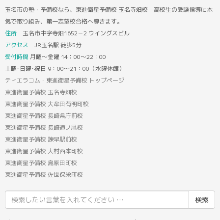
玉名市の塾・予備校なら、東進衛星予備校 玉名寺畑校 高校生の受験指導に本
気で取り組み、第一志望校合格へ導きます。
住所
玉名市中字寺畑1652－2 ウイングスビル
アクセス
JR玉名駅 徒歩5分
受付時間
月曜～金曜 14：00～22：00
土曜･日曜･祝日 9：00～21：00（水曜休館）
ティエラコム・東進衛星予備校 トップページ
東進衛星予備校 玉名寺畑校
東進衛星予備校 大牟田有明町校
東進衛星予備校 長崎県庁前校
東進衛星予備校 長崎道ノ尾校
東進衛星予備校 諫早駅前校
東進衛星予備校 大村西本町校
東進衛星予備校 島原田町校
東進衛星予備校 佐世保栄町校
検
索
結