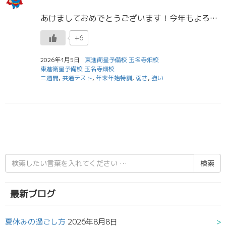
あけましておめでとうございます！今年もよろしくお願いします！担任助手の安岡です。皆さんのお正月はどうでしたか？私は例年通り祖父母の家に行ってお正月を過ごしました
+6
2026年1月5日
東進衛星予備校 玉名寺畑校
東進衛星予備校 玉名寺畑校
二週間
,
共通テスト
,
年末年始特訓
,
弱さ
,
強い
検
索
結
果:
最新ブログ
夏休みの過ごし方
2026年8月8日