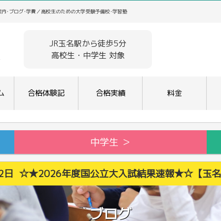
案内･ブログ･学費／高校生のための大学受験予備校･学習塾
JR玉名駅から徒歩5分
高校生・中学生 対象
ム
合格体験記
合格実績
料金
中学生 ＞
月22日 ☆★2026年度国公立大入試結果速報★☆【玉
ブログ