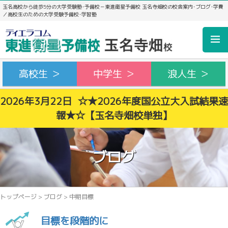
玉名高校から徒歩5分の大学受験塾･予備校－東進衛星予備校 玉名寺畑校の校舎案内･ブログ･学費
／高校生のための大学受験予備校･学習塾
高校生 ＞
中学生 ＞
浪人生 ＞
2026年3月22日 ☆★2026年度国公立大入試結果速
報★☆【玉名寺畑校単独】
ブログ
トップページ
>
ブログ
>
中期目標
目標を段階的に