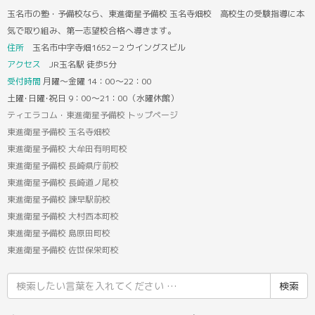
玉名市の塾・予備校なら、東進衛星予備校 玉名寺畑校 高校生の受験指導に本
気で取り組み、第一志望校合格へ導きます。
住所
玉名市中字寺畑1652－2 ウイングスビル
アクセス
JR玉名駅 徒歩5分
受付時間
月曜～金曜 14：00～22：00
土曜･日曜･祝日 9：00～21：00（水曜休館）
ティエラコム・東進衛星予備校 トップページ
東進衛星予備校 玉名寺畑校
東進衛星予備校 大牟田有明町校
東進衛星予備校 長崎県庁前校
東進衛星予備校 長崎道ノ尾校
東進衛星予備校 諫早駅前校
東進衛星予備校 大村西本町校
東進衛星予備校 島原田町校
東進衛星予備校 佐世保栄町校
検
索
結