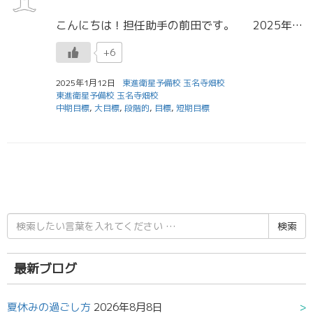
こんにちは！担任助手の前田です。 2025年が始まったと思えば、もうすでに10日以上が過ぎていますね。 共通テストまであと1週間です。時間が経つのはあっという間ですが、1日1日を有意義に過ごして本番を迎えましょう！ […]
+6
2025年1月12日
東進衛星予備校 玉名寺畑校
東進衛星予備校 玉名寺畑校
中期目標
,
大目標
,
段階的
,
目標
,
短期目標
検
索
結
果:
最新ブログ
夏休みの過ごし方
2026年8月8日