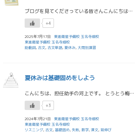
ブログを見てくださっている皆さんこんにちは！担任助手の龍野です
+4
2025年7月17日
東進衛星予備校 玉名寺畑校
東進衛星予備校 玉名寺畑校
助動詞
,
古文
,
古文単語
,
夏休み
,
大問別演習
夏休みは基礎固めをしよう
こんにちは、担任助手の河上です。 とうとう梅雨明けして、本格的な暑さがやってきましたね
+3
2024年7月21日
東進衛星予備校 玉名寺畑校
東進衛星予備校 玉名寺畑校
リスニング
,
古文
,
基礎固め
,
失敗
,
数学
,
漢文
,
背伸び