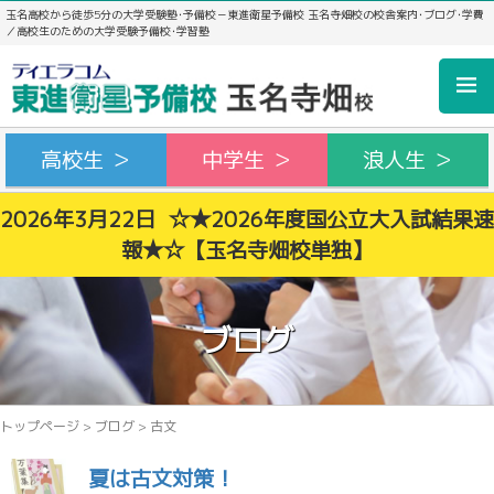
玉名高校から徒歩5分の大学受験塾･予備校－東進衛星予備校 玉名寺畑校の校舎案内･ブログ･学費
／高校生のための大学受験予備校･学習塾
高校生 ＞
中学生 ＞
浪人生 ＞
2026年3月22日 ☆★2026年度国公立大入試結果速
報★☆【玉名寺畑校単独】
ブログ
トップページ
>
ブログ
>
古文
夏は古文対策！