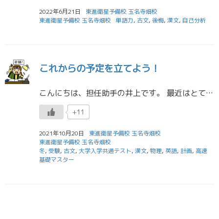
2022年6月21日
東進衛星予備校 玉名寺畑校
東進衛星予備校 玉名寺畑校
単語力
,
古文
,
後悔
,
漢文
,
自己分析
これからの予定を立てよう！
こんにちは、担任助手の井上です。 最近はとても寒くなってきましたね。 私はバイクに乗るのですが、朝や夕方などとても寒くて、凍えてしまいそうです。 高校へ自転車で通っている人も同じように風を受けて寒い思いをしているでしょう […]
+11
2021年10月20日
東進衛星予備校 玉名寺畑校
東進衛星予備校 玉名寺畑校
冬
,
受験
,
古文
,
大学入学共通テスト
,
漢文
,
物理
,
英語
,
計画
,
高速
基礎マスター