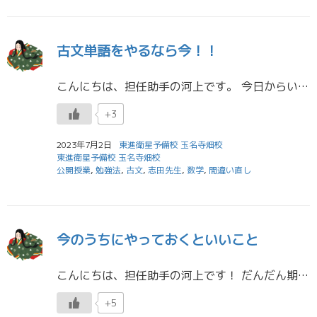
古文単語をやるなら今！！
こんにちは、担任助手の河上です。 今日からいよいよ7月ですね。本当に時間が経つのが早いです
+3
2023年7月2日
東進衛星予備校 玉名寺畑校
東進衛星予備校 玉名寺畑校
公開授業
,
勉強法
,
古文
,
志田先生
,
数学
,
間違い直し
今のうちにやっておくといいこと
こんにちは、担任助手の河上です！ だんだん期末テストが近づいてきていますが、テスト勉強は進められていますか。学校の模試や全国統一高校生テストが終わって、ひと休みしたいという人がいるかもしれません。 私も先週はテストが […]
+5