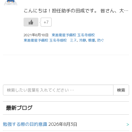
こんにちは！担任助手の田成です。 皆さん、大雨は大丈夫でしたか？ 各地で、大雨特別警報が出されていてとても怖い大雨でしたね またいつこんな大雨が降るか分からないので、いつでも避難できるような備えをしておくことも大切かもし […]
+7
2021年8月18日
東進衛星予備校 玉名寺畑校
東進衛星予備校 玉名寺畑校
ミス
,
冷静
,
慎重
,
防ぐ
検
索
結
果:
最新ブログ
勉強する際の目的意識
2026年8月3日