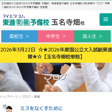
玉名高校から徒歩5分の大学受験塾･予備校－東進衛星予備校 玉名寺畑校の校舎案内･ブログ･学費
／高校生のための大学受験予備校･学習塾
高校生 ＞
中学生 ＞
浪人生 ＞
2026年3月22日 ☆★2026年度国公立大入試結果速
報★☆【玉名寺畑校単独】
ブログ
トップページ
>
ブログ
>
慎重
ミスをなくすために