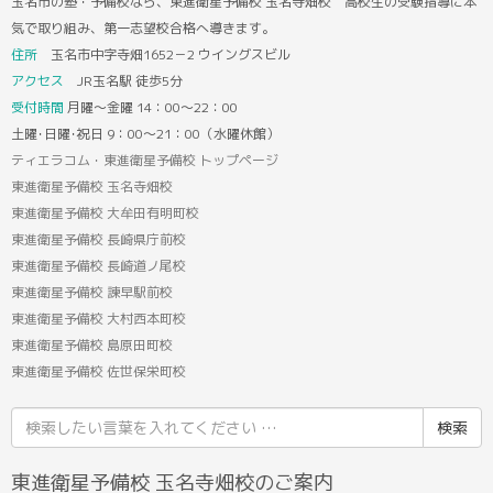
玉名市の塾・予備校なら、東進衛星予備校 玉名寺畑校 高校生の受験指導に本
気で取り組み、第一志望校合格へ導きます。
住所
玉名市中字寺畑1652－2 ウイングスビル
アクセス
JR玉名駅 徒歩5分
受付時間
月曜～金曜 14：00～22：00
土曜･日曜･祝日 9：00～21：00（水曜休館）
ティエラコム・東進衛星予備校 トップページ
東進衛星予備校 玉名寺畑校
東進衛星予備校 大牟田有明町校
東進衛星予備校 長崎県庁前校
東進衛星予備校 長崎道ノ尾校
東進衛星予備校 諫早駅前校
東進衛星予備校 大村西本町校
東進衛星予備校 島原田町校
東進衛星予備校 佐世保栄町校
検
索
結
東進衛星予備校 玉名寺畑校のご案内