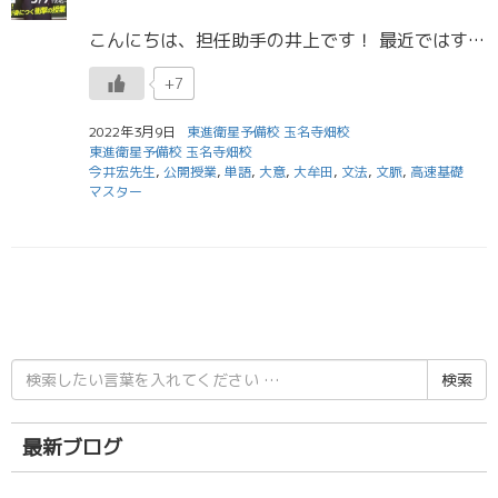
こんにちは、担任助手の井上です！ 最近ではすごく暖かくなってきましたね！ 昼になると暑いと思うほどの日もあります。 こう暖かくなってくると、どこかへ出かけたい気持ちが強くなってきますね！ こういう私も、春の陽気に耐え切れ […]
+7
2022年3月9日
東進衛星予備校 玉名寺畑校
東進衛星予備校 玉名寺畑校
今井宏先生
,
公開授業
,
単語
,
大意
,
大牟田
,
文法
,
文脈
,
高速基礎
マスター
検
索
結
果:
最新ブログ