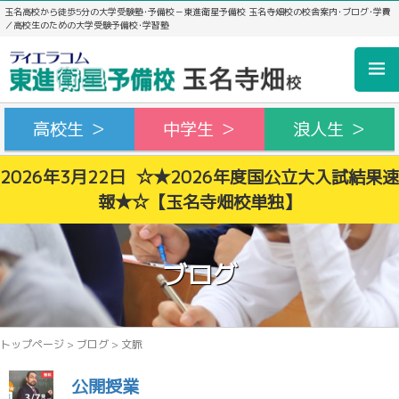
玉名高校から徒歩5分の大学受験塾･予備校－東進衛星予備校 玉名寺畑校の校舎案内･ブログ･学費
／高校生のための大学受験予備校･学習塾
高校生 ＞
中学生 ＞
浪人生 ＞
2026年3月22日 ☆★2026年度国公立大入試結果速
報★☆【玉名寺畑校単独】
ブログ
トップページ
>
ブログ
>
文脈
公開授業