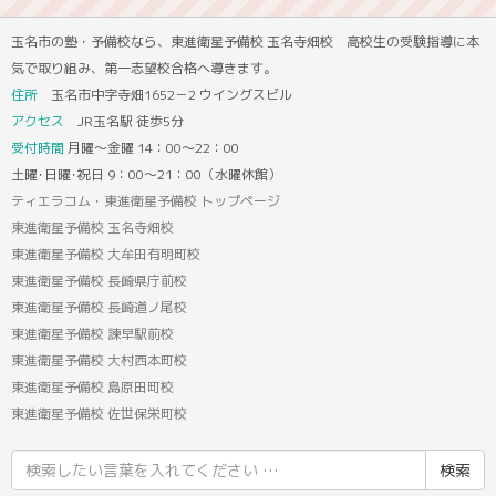
玉名市の塾・予備校なら、東進衛星予備校 玉名寺畑校 高校生の受験指導に本
気で取り組み、第一志望校合格へ導きます。
住所
玉名市中字寺畑1652－2 ウイングスビル
アクセス
JR玉名駅 徒歩5分
受付時間
月曜～金曜 14：00～22：00
土曜･日曜･祝日 9：00～21：00（水曜休館）
ティエラコム・東進衛星予備校 トップページ
東進衛星予備校 玉名寺畑校
東進衛星予備校 大牟田有明町校
東進衛星予備校 長崎県庁前校
東進衛星予備校 長崎道ノ尾校
東進衛星予備校 諫早駅前校
東進衛星予備校 大村西本町校
東進衛星予備校 島原田町校
東進衛星予備校 佐世保栄町校
検
索