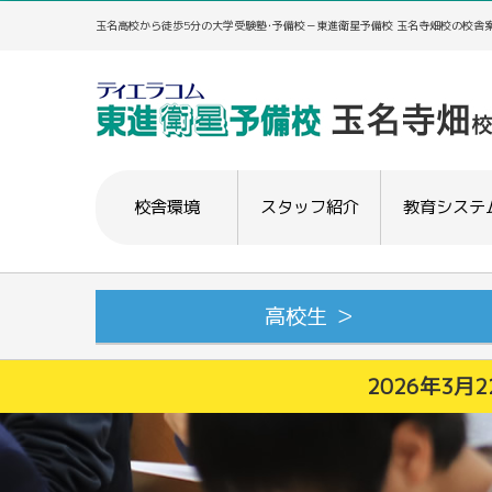
玉名高校から徒歩5分の大学受験塾･予備校－東進衛星予備校 玉名寺畑校の校舎
校舎環境
スタッフ紹介
教育システ
高校生 ＞
2026年3