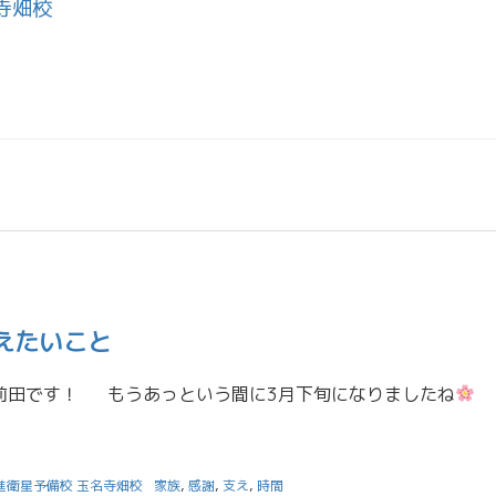
寺畑校
えたいこと
前田です！ もうあっという間に3月下旬になりましたね
春は出会いと別れが多くあり、良いような悪いような、個人的に複雑な気持ちになる時期です。 特に私は4月から社会人になるので、新
進衛星予備校 玉名寺畑校
家族
,
感謝
,
支え
,
時間