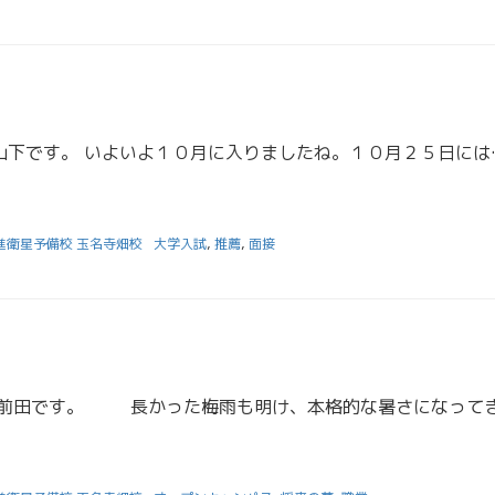
こんにちは！担任助手の山下です。 いよいよ１０月に入りました
進衛星予備校 玉名寺畑校
大学入試
,
推薦
,
面接