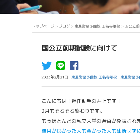
トップページ
>
ブログ
>
東進衛星予備校 玉名寺畑校
>
国公立前
国公立前期試験に向けて
2023年2月21日
東進衛星予備校 玉名寺畑校
東進衛星予
こんにちは！担任助手の井上です！
2月もそろそろ終わりです。
もうほとんどの私立大学の合否が発表され
結果が良かった人も悪かった人も油断せず