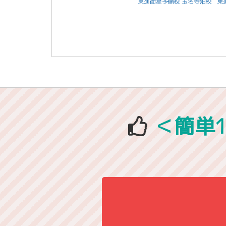
東進衛星予備校 玉名寺畑校
東
＜簡単