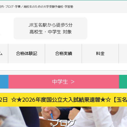
案内･ブログ･学費／高校生のための大学受験予備校･学習塾
JR玉名駅から徒歩5分
高校生・中学生 対象
ム
合格体験記
合格実績
料金
中学生 ＞
月22日 ☆★2026年度国公立大入試結果速報★☆【玉
ブログ