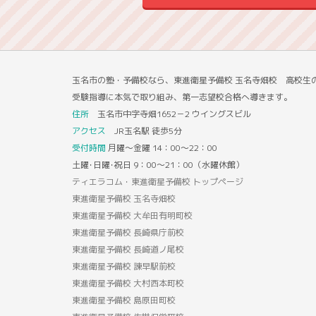
玉名市の塾・予備校なら、東進衛星予備校 玉名寺畑校 高校生
受験指導に本気で取り組み、第一志望校合格へ導きます。
住所
玉名市中字寺畑1652－2 ウイングスビル
アクセス
JR玉名駅 徒歩5分
受付時間
月曜～金曜 14：00～22：00
土曜･日曜･祝日 9：00～21：00（水曜休館）
ティエラコム・東進衛星予備校 トップページ
東進衛星予備校 玉名寺畑校
東進衛星予備校 大牟田有明町校
東進衛星予備校 長崎県庁前校
東進衛星予備校 長崎道ノ尾校
東進衛星予備校 諫早駅前校
東進衛星予備校 大村西本町校
東進衛星予備校 島原田町校