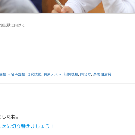
期試験に向けて
備校 玉名寺畑校
2次試験
,
共通テスト
,
前期試験
,
国公立
,
過去問演習
ましたね。
に次に切り替えましょう！