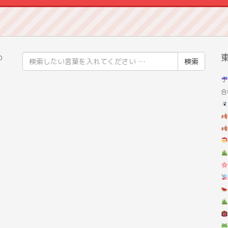
検
の
索
結
合
果: