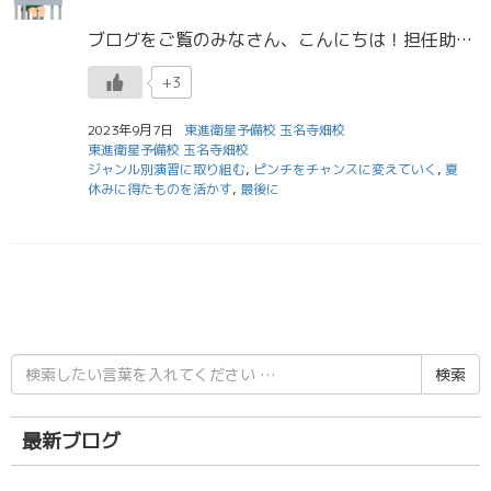
ブログをご覧のみなさん、こんにちは！担任助手の田上です。 9月から2学期が始まりましたね。 学校生活に沿った生活リズムには慣れましたか？ 夏休みに生活リズムが崩れてしまった人は早く取り戻せるように意識して生活していきまし […]
+3
2023年9月7日
東進衛星予備校 玉名寺畑校
東進衛星予備校 玉名寺畑校
ジャンル別演習に取り組む
,
ピンチをチャンスに変えていく
,
夏
休みに得たものを活かす
,
最後に
検
索
結
果:
最新ブログ