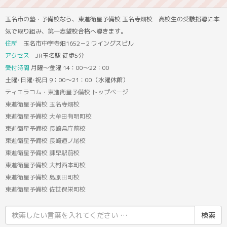
玉名市の塾・予備校なら、東進衛星予備校 玉名寺畑校 高校生の受験指導に本
気で取り組み、第一志望校合格へ導きます。
住所
玉名市中字寺畑1652－2 ウイングスビル
アクセス
JR玉名駅 徒歩5分
受付時間
月曜～金曜 14：00～22：00
土曜･日曜･祝日 9：00～21：00（水曜休館）
ティエラコム・東進衛星予備校 トップページ
東進衛星予備校 玉名寺畑校
東進衛星予備校 大牟田有明町校
東進衛星予備校 長崎県庁前校
東進衛星予備校 長崎道ノ尾校
東進衛星予備校 諫早駅前校
東進衛星予備校 大村西本町校
東進衛星予備校 島原田町校
東進衛星予備校 佐世保栄町校
検
索