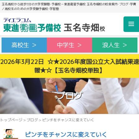
玉名高校から徒歩5分の大学受験塾･予備校－東進衛星予備校 玉名寺畑校の校舎案内･ブログ･学費
／高校生のための大学受験予備校･学習塾
高校生 ＞
中学生 ＞
浪人生 ＞
2026年3月22日 ☆★2026年度国公立大入試結果速
報★☆【玉名寺畑校単独】
ブログ
トップページ
>
ブログ
>
ピンチをチャンスに変えていく
ピンチをチャンスに変えていく