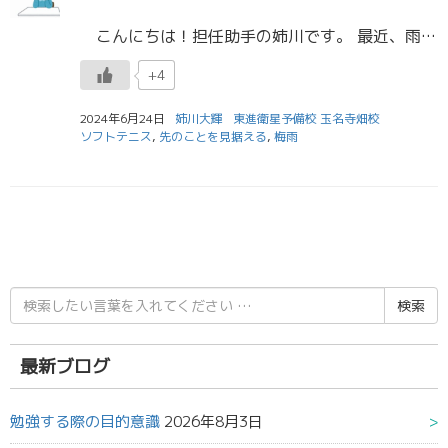
こんにちは！担任助手の姉川です。 最近、雨の日が続いておりますがいかがお過ごしでしょうか。 雨の日になると、気持ちがどんよりしたり体調を崩したりしやすいので、適度に休息をとりながら頑張っていきましょう！ 私は大学にバイ […]
+4
2024年6月24日
姉川大輝
東進衛星予備校 玉名寺畑校
ソフトテニス
,
先のことを見据える
,
梅雨
検
索
結
果:
最新ブログ
勉強する際の目的意識
2026年8月3日