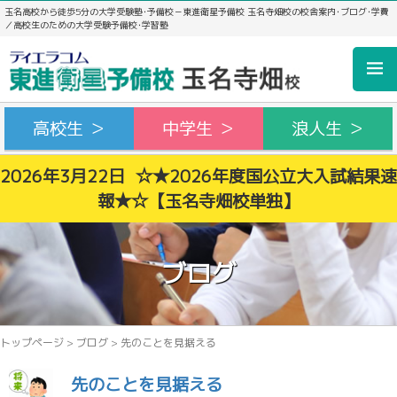
玉名高校から徒歩5分の大学受験塾･予備校－東進衛星予備校 玉名寺畑校の校舎案内･ブログ･学費
／高校生のための大学受験予備校･学習塾
高校生 ＞
中学生 ＞
浪人生 ＞
2026年3月22日 ☆★2026年度国公立大入試結果速
報★☆【玉名寺畑校単独】
ブログ
トップページ
>
ブログ
>
先のことを見据える
先のことを見据える