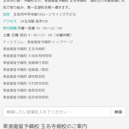
玉名市の塾・予備校なら、東進衛星予備校 玉名寺畑校 高校生の受験指導に本
気で取り組み、第一志望校合格へ導きます。
住所
玉名市中字寺畑1652－2 ウイングスビル
アクセス
JR玉名駅 徒歩5分
受付時間
月曜～金曜 14：00～22：00
土曜･日曜･祝日 9：00～21：00（水曜休館）
ティエラコム・東進衛星予備校 トップページ
東進衛星予備校 玉名寺畑校
東進衛星予備校 大牟田有明町校
東進衛星予備校 長崎県庁前校
東進衛星予備校 長崎道ノ尾校
東進衛星予備校 諫早駅前校
東進衛星予備校 大村西本町校
東進衛星予備校 島原田町校
東進衛星予備校 佐世保栄町校
検
索
結
東進衛星予備校 玉名寺畑校のご案内