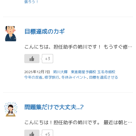
張ろう！
目標達成のカギ
こんにちは、担任助手の姉川です！ もうすぐ修学旅行の高１生、準備は順調ですか？ 私の代はコロナの影響で修学旅行に行けなかったので、みんなの話を聞くと正直「羨ましいな～！」と思っています（笑）。 そんなことはさておき... […]
+3
2025年12月7日
姉川大輝
東進衛星予備校 玉名寺畑校
今年の反省
,
修学旅行
,
冬休みイベント
,
目標を達成させる
問題集だけで大丈夫...?
こんにちは！担任助手の姉川です。 最近は朝と夜の冷え込みが厳しくなり、体調を崩しやすい時期です。入試本番に向けて、風邪をひかないよう、手洗いうがいや体調管理には十分気を付けましょう！ 最近感じること... 東進で皆さんの […]
+5