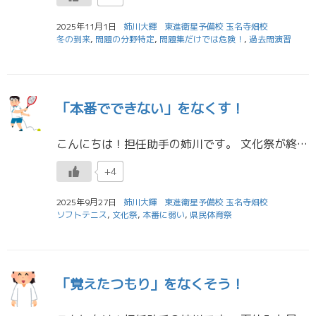
2025年11月1日
姉川大輝
東進衛星予備校 玉名寺畑校
冬の到来
,
問題の分野特定
,
問題集だけでは危険！
,
過去問演習
「本番でできない」をなくす！
こんにちは！担任助手の姉川です。 文化祭が終わり、入試本番まで刻一刻と迫ってきていますね。 皆さんは、普段の授業に加えて、模試の結果が返ってきたり、「夏に頑張ったのに、まだ点数が伸びない…」と焦りを感じ始めたりする頃かも […]
+4
2025年9月27日
姉川大輝
東進衛星予備校 玉名寺畑校
ソフトテニス
,
文化祭
,
本番に弱い
,
県民体育祭
「覚えたつもり」をなくそう！