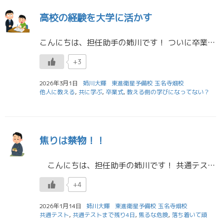
高校の経験を大学に活かす
こんにちは、担任助手の姉川です！ ついに卒業式ですね... 3年生の皆さん、ご卒業おめでとうございます！ まだ進路が確定していない人も多いですが、最後まで本当によく頑張ったと思います！ 新3年生もあっという間に試験当日、 […]
+3
2026年3月1日
姉川大輝
東進衛星予備校 玉名寺畑校
他人に教える
,
共に学ぶ
,
卒業式
,
教える側の学びになってない？
焦りは禁物！！
こんにちは、担任助手の姉川です！ 共通テスト本番まで、残すところあと3日となりました...。 今日は、皆さんが本番で実力を出し切れるよう、僕が実際に共通テストでやらかしてしまった失敗談を書こうと思います。 「焦るとこう […]
+4
2026年1月14日
姉川大輝
東進衛星予備校 玉名寺畑校
共通テスト
,
共通テストまで残り4日
,
焦るな危険
,
落ち着いて頑