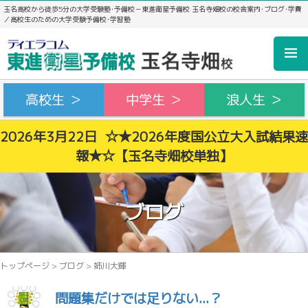
玉名高校から徒歩5分の大学受験塾･予備校－東進衛星予備校 玉名寺畑校の校舎案内･ブログ･学費
／高校生のための大学受験予備校･学習塾
高校生 ＞
中学生 ＞
浪人生 ＞
2026年3月22日 ☆★2026年度国公立大入試結果速
報★☆【玉名寺畑校単独】
ブログ
トップページ
>
ブログ
>
姉川大輝
問題集だけでは足りない...？