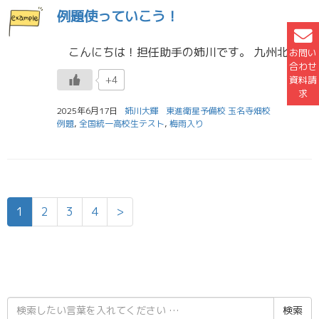
例題使っていこう！
こんにちは！担任助手の姉川です。 九州北部と四国の梅雨入りが発表されましたね。 熊本は日曜日から雨が続いており、私は外出しようとしてもなかなかやる気が出ず、出発が遅れるような日々が続いています...。 天気が悪いときは […]
お問い
合わせ
資料請
+4
求
2025年6月17日
姉川大輝
東進衛星予備校 玉名寺畑校
例題
,
全国統一高校生テスト
,
梅雨入り
1
2
3
4
>
検