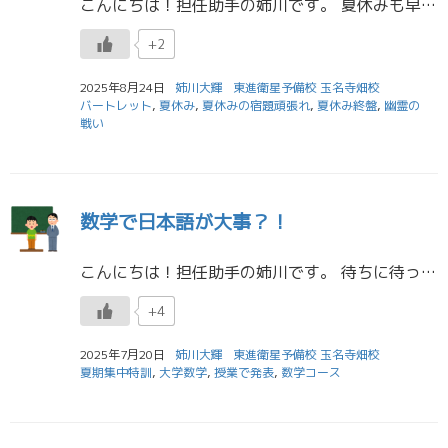
こんにちは！担任助手の姉川です。 夏休みも早いもので終盤に差し掛かったところですね...。 皆さん、今年の夏休みはどのように過ごしましたか？ ぜひ、皆さんの夏休みの思い出を聞かせてください！ 残りの期間をさらに有意義にす […]
+2
2025年8月24日
姉川大輝
東進衛星予備校 玉名寺畑校
バートレット
,
夏休み
,
夏休みの宿題頑張れ
,
夏休み終盤
,
幽霊の
戦い
数学で日本語が大事？！
こんにちは！担任助手の姉川です。 待ちに待った夏休みが始まりましたね！ 暑い日が続いたり、課題が多かったり、課外があったり、予習が大変だったり...などとなかなか十分に休める時間がなかったと思います。 この夏休みでしっか […]
+4
2025年7月20日
姉川大輝
東進衛星予備校 玉名寺畑校
夏期集中特訓
,
大学数学
,
授業で発表
,
数学コース