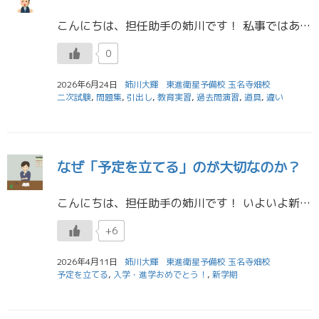
こんにちは、担任助手の姉川です！ 私事ではありますが、先日、教育実習で玉名高校に行ってきました！毎日朝から晩まで授業準備や教材研究に追われ大変ではあったのですが、本当に濃くて貴重な時間を過ごしてきました。授業をする機会が […]
0
2026年6月24日
姉川大輝
東進衛星予備校 玉名寺畑校
二次試験
,
問題集
,
引出し
,
教育実習
,
過去問演習
,
道具
,
違い
なぜ「予定を立てる」のが大切なのか？
こんにちは、担任助手の姉川です！ いよいよ新学期が始まりましたね。ご入学・ご進学おめでとうございます！
+6
2026年4月11日
姉川大輝
東進衛星予備校 玉名寺畑校
予定を立てる
,
入学・進学おめでとう！
,
新学期