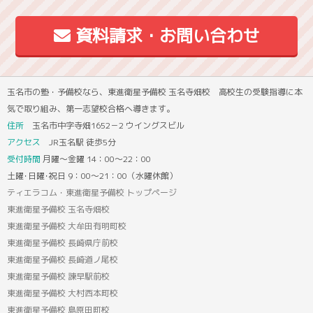
資料請求・お問い合わせ
玉名市の塾・予備校なら、東進衛星予備校 玉名寺畑校 高校生の受験指導に本
気で取り組み、第一志望校合格へ導きます。
住所
玉名市中字寺畑1652－2 ウイングスビル
アクセス
JR玉名駅 徒歩5分
受付時間
月曜～金曜 14：00～22：00
土曜･日曜･祝日 9：00～21：00（水曜休館）
ティエラコム・東進衛星予備校 トップページ
東進衛星予備校 玉名寺畑校
東進衛星予備校 大牟田有明町校
東進衛星予備校 長崎県庁前校
東進衛星予備校 長崎道ノ尾校
東進衛星予備校 諫早駅前校
東進衛星予備校 大村西本町校
東進衛星予備校 島原田町校