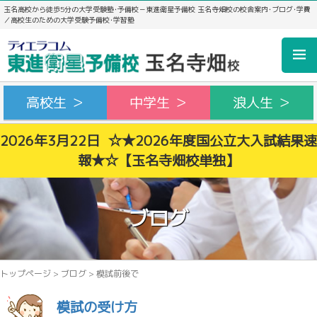
玉名高校から徒歩5分の大学受験塾･予備校－東進衛星予備校 玉名寺畑校の校舎案内･ブログ･学費
／高校生のための大学受験予備校･学習塾
高校生 ＞
中学生 ＞
浪人生 ＞
2026年3月22日 ☆★2026年度国公立大入試結果速
報★☆【玉名寺畑校単独】
ブログ
トップページ
>
ブログ
>
模試前後で
模試の受け方