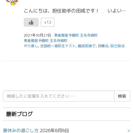
こんにちは、担任助手の田成です！ いよいよ、共通テストまで80日を切ろうとしています。 この前まで、残り100日を切ったと言っていたのにもう20日も経ってしまいました。 時間は進むのが早いですね 残りもあ […]
+12
2021年10月27日
東進衛星予備校 玉名寺畑校
東進衛星予備校 玉名寺畑校
やり直し
,
全国統一高校生テスト
,
模試前後で
,
目標点
,
自己採点
検
索
結
果:
最新ブログ
夏休みの過ごし方
2026年8月8日