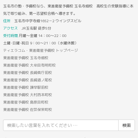
玉名市の塾・予備校なら、東進衛星予備校 玉名寺畑校 高校生の受験指導に本
気で取り組み、第一志望校合格へ導きます。
住所
玉名市中字寺畑1652－2 ウイングスビル
アクセス
JR玉名駅 徒歩5分
受付時間
月曜～金曜 14：00～22：00
土曜･日曜･祝日 9：00～21：00（水曜休館）
ティエラコム・東進衛星予備校 トップページ
東進衛星予備校 玉名寺畑校
東進衛星予備校 大牟田有明町校
東進衛星予備校 長崎県庁前校
東進衛星予備校 長崎道ノ尾校
東進衛星予備校 諫早駅前校
東進衛星予備校 大村西本町校
東進衛星予備校 島原田町校
東進衛星予備校 佐世保栄町校
検
索
結