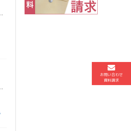
等重点措置が伸びましたね。 私の大学でもまだまだ遠隔授業が続きそうです。 コロナに気を付けながら、頑張っていきましょう。 私が物理の勉強で気を付けていたこと […]
お問い合わせ
資料請求
日間で夏期集中特訓が実施されましたね。 参加された皆さんはどうだったでしょうか？ 私は８月１０，１１日で大学の試験があり、１２日のみの参加となりました。 いつも […]
る