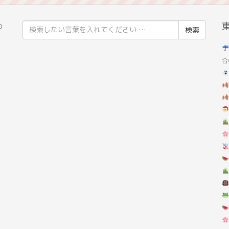
検
の
索
結
合
果: