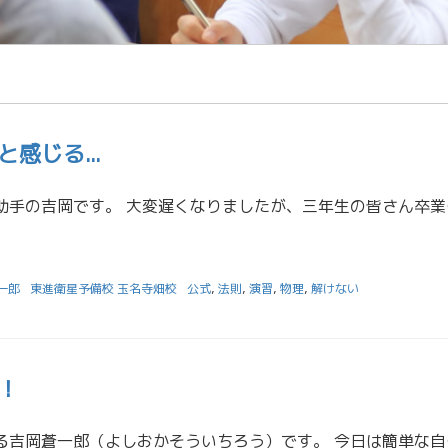
感じる...
こんにちは！担任助手の吉岡です
一郎
東進衛星予備校 玉名寺畑校
公式
,
法則
,
演習
,
物理
,
解けない
！
４月から働いている吉岡蒼一郎（