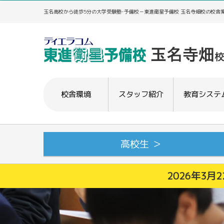
玉名高校から徒歩5分の大学受験塾･予備校－東進衛星予備校 玉名寺畑校の校舎
校舎環境
スタッフ紹介
教育システ
高校生 ＞
2026年3