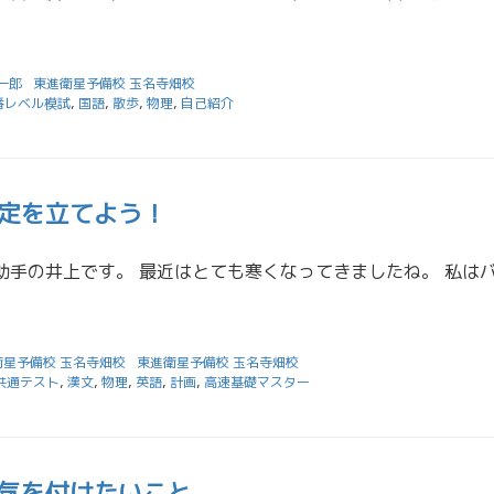
一郎
東進衛星予備校 玉名寺畑校
番レベル模試
,
国語
,
散歩
,
物理
,
自己紹介
定を立てよう！
衛星予備校 玉名寺畑校
東進衛星予備校 玉名寺畑校
共通テスト
,
漢文
,
物理
,
英語
,
計画
,
高速基礎マスター
気を付けたいこと