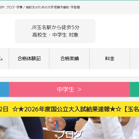
案内･ブログ･学費／高校生のための大学受験予備校･学習塾
JR玉名駅から徒歩5分
高校生・中学生 対象
ム
合格体験記
合格実績
料金
中学生 ＞
月22日 ☆★2026年度国公立大入試結果速報★☆【玉
ブログ