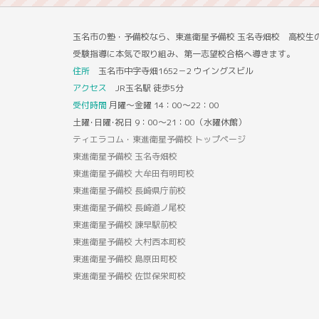
玉名市の塾・予備校なら、東進衛星予備校 玉名寺畑校 高校生
受験指導に本気で取り組み、第一志望校合格へ導きます。
住所
玉名市中字寺畑1652－2 ウイングスビル
アクセス
JR玉名駅 徒歩5分
受付時間
月曜～金曜 14：00～22：00
土曜･日曜･祝日 9：00～21：00（水曜休館）
ティエラコム・東進衛星予備校 トップページ
東進衛星予備校 玉名寺畑校
東進衛星予備校 大牟田有明町校
東進衛星予備校 長崎県庁前校
東進衛星予備校 長崎道ノ尾校
東進衛星予備校 諫早駅前校
東進衛星予備校 大村西本町校
東進衛星予備校 島原田町校
東進衛星予備校 佐世保栄町校