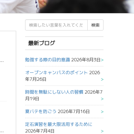
検
索
結
果:
最新ブログ
勉強する際の目的意識
2026年8月3日
。 大変遅くなりましたが、三年生の皆さん卒業おめでとうございます！ これからは皆バラバラで様々な環境で勉強に励むことになりますね。 皆さんの更なる活躍を期待します！ 難しいと感じる理由 さて […]
オープンキャンパスのポイント
2026
年7月26日
時間を無駄にしない人の習慣
2026年7
月19日
夏バテを防ごう
2026年7月16日
定石演習を最大限活用するために
2026年7月4日
よしおかそういちろう）です。 今日は簡単な自己紹介をしていきたいと思います。 自己紹介 僕は熊本大学工学部情報電気工学科の１年生です。好きな教科は物理で苦手な教科は国語です。なので、僕に国語 […]