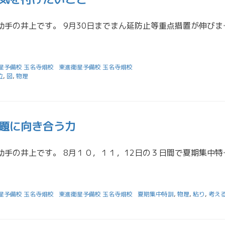
こんにちは！担任助手の井上です。 9月30日までまん延防止
星予備校 玉名寺畑校
東進衛星予備校 玉名寺畑校
位
,
図
,
物理
題に向き合う力
こんにちは！担任助手の井上です。 8月１０，１１，12日の３
星予備校 玉名寺畑校
東進衛星予備校 玉名寺畑校
夏期集中特訓
,
物理
,
粘り
,
考え