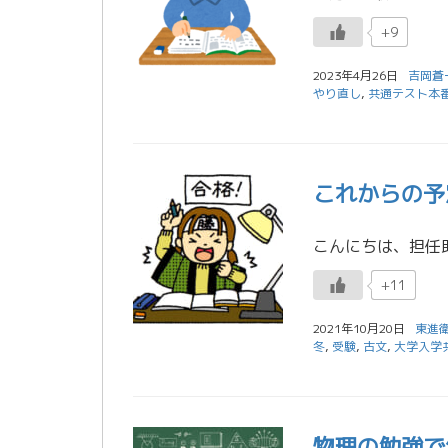
+9
2023年4月26日
吉岡蒼
やり直し
,
共通テスト本
これからの予
+11
2021年10月20日
東進
冬
,
受験
,
古文
,
大学入学
物理の勉強で