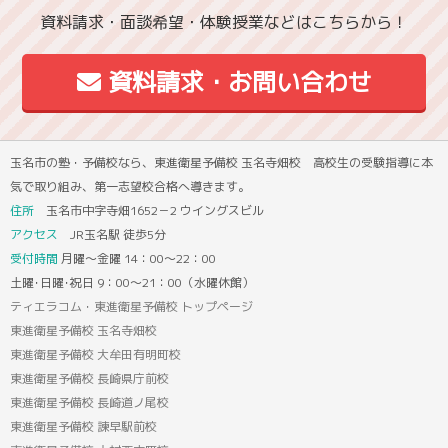
資料請求・面談希望・体験授業などはこちらから！
資料請求・お問い合わせ
玉名市の塾・予備校なら、東進衛星予備校 玉名寺畑校 高校生の受験指導に本
気で取り組み、第一志望校合格へ導きます。
住所
玉名市中字寺畑1652－2 ウイングスビル
アクセス
JR玉名駅 徒歩5分
受付時間
月曜～金曜 14：00～22：00
土曜･日曜･祝日 9：00～21：00（水曜休館）
ティエラコム・東進衛星予備校 トップページ
東進衛星予備校 玉名寺畑校
東進衛星予備校 大牟田有明町校
東進衛星予備校 長崎県庁前校
東進衛星予備校 長崎道ノ尾校
東進衛星予備校 諫早駅前校