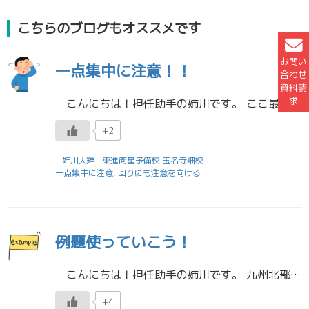
こちらのブログもオススメです
お問い
一点集中に注意！！
合わせ
資料請
求
こんにちは！担任助手の姉川です。 ここ最近一気に寒くなりましたね。 皆さん、体調管理はバッチリでしょうか？ 風邪をひかないように服を着こんだり、手洗いうがいをもっと頻繁に行ったりなど対策はしておきましょう！ また、期末 […]
+2
姉川大輝
東進衛星予備校 玉名寺畑校
一点集中に注意
,
回りにも注意を向ける
例題使っていこう！
こんにちは！担任助手の姉川です。 九州北部と四国の梅雨入りが発表されましたね。 熊本は日曜日から雨が続いており、私は外出しようとしてもなかなかやる気が出ず、出発が遅れるような日々が続いています...。 天気が悪いときは […]
+4