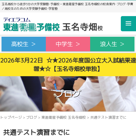
玉名高校から徒歩5分の大学受験塾･予備校－東進衛星予備校 玉名寺畑校の校舎案内･ブログ･学費
／高校生のための大学受験予備校･学習塾
高校生 ＞
中学生 ＞
浪人生 ＞
2026年3月22日 ☆★2026年度国公立大入試結果速
報★☆【玉名寺畑校単独】
ブログ
トップページ
>
ブログ
>
東進衛星予備校 玉名寺畑校
>
共通テスト演習までに
共通テスト演習までに