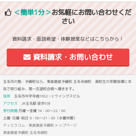
＜簡単1分＞
お気軽にお問い合わせくだ
さい
資料請求・面談希望・体験授業などはこちらから！
資料請求・お問い合わせ
玉名市の塾・予備校なら、東進衛星予備校 玉名寺畑校 高校生の受験指導に本
気で取り組み、第一志望校合格へ導きます。
住所
玉名市中字寺畑1652－2 ウイングスビル
アクセス
JR玉名駅 徒歩5分
受付時間
月曜～金曜 14：00～22：00
土曜･日曜･祝日 9：00～21：00（水曜休館）
ティエラコム・東進衛星予備校 トップページ
東進衛星予備校 玉名寺畑校