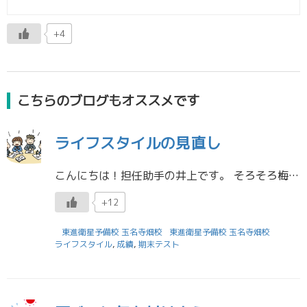
+4
こちらのブログもオススメです
ライフスタイルの見直し
こんにちは！担任助手の井上です。 そろそろ梅雨が明けそうですね。 最近では東進に来る人が増え、とてもうれしく思います。 受験生には怒られてしまいそうですが、皆さんがブースで勉強をする姿を見て、なんだか楽しそうに見えてしま […]
+12
東進衛星予備校 玉名寺畑校
東進衛星予備校 玉名寺畑校
ライフスタイル
,
成績
,
期末テスト