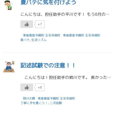
夏バテに気を付けよう
こんにちは、担任助手の平川です！ もう8月の中盤になったのですがまだまだ暑い日が続きますね。 みなさんまだまだ熱中症になる可能性があるでくれぐれも体調には気をつけてください。 ところでみなさん夏バテを経験したことはありま […]
+7
東進衛星予備校 玉名寺畑校
東進衛星予備校 玉名寺畑校
夏バテ
,
生活リズム
記述試験での注意！！
こんにちは！担任助手の姉川です。 長かった夏休みも遂に終わりましたね...。皆さんの夏休みは充実していましたか？ 私は川にラフティングしに行ったり、中学校の先生・高校の先生とご飯に行ったりしたのでとても充実していました […]
+6
姉川大輝
東進衛星予備校 玉名寺畑校
丁寧に字を書こう！
,
二次試験