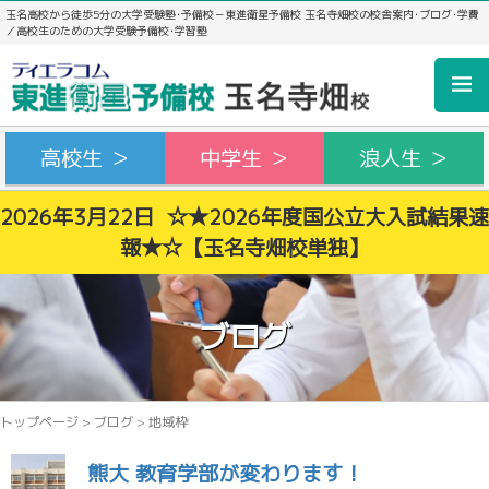
玉名高校から徒歩5分の大学受験塾･予備校－東進衛星予備校 玉名寺畑校の校舎案内･ブログ･学費
／高校生のための大学受験予備校･学習塾
高校生 ＞
中学生 ＞
浪人生 ＞
2026年3月22日 ☆★2026年度国公立大入試結果速
報★☆【玉名寺畑校単独】
ブログ
トップページ
>
ブログ
>
地域枠
熊大 教育学部が変わります！