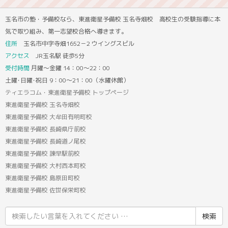
玉名市の塾・予備校なら、東進衛星予備校 玉名寺畑校 高校生の受験指導に本
気で取り組み、第一志望校合格へ導きます。
住所
玉名市中字寺畑1652－2 ウイングスビル
アクセス
JR玉名駅 徒歩5分
受付時間
月曜～金曜 14：00～22：00
土曜･日曜･祝日 9：00～21：00（水曜休館）
ティエラコム・東進衛星予備校 トップページ
東進衛星予備校 玉名寺畑校
東進衛星予備校 大牟田有明町校
東進衛星予備校 長崎県庁前校
東進衛星予備校 長崎道ノ尾校
東進衛星予備校 諫早駅前校
東進衛星予備校 大村西本町校
東進衛星予備校 島原田町校
東進衛星予備校 佐世保栄町校
検
索