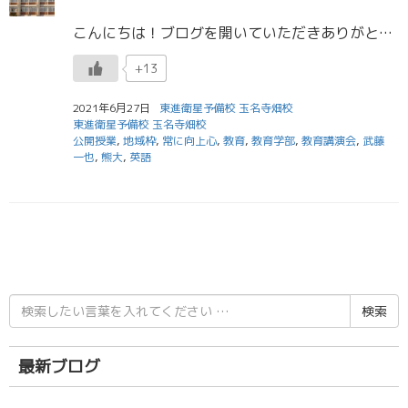
こんにちは！ブログを開いていただきありがとうございます。 玉名高校生はもうすぐで期末テストですね。勉強進んでいますか？ 期末テストは科目がたくさんあります。 優先順位を考えて勉強しましょう！ さて、 先週の木曜日 […]
+13
2021年6月27日
東進衛星予備校 玉名寺畑校
東進衛星予備校 玉名寺畑校
公開授業
,
地域枠
,
常に向上心
,
教育
,
教育学部
,
教育講演会
,
武藤
一也
,
熊大
,
英語
検
索
結
果:
最新ブログ