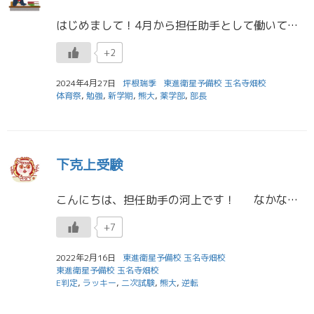
はじめまして！4月から担任助手として働いている坪根瑞季（つぼねみずき）です。まずは簡単な自己紹介をさせてください。 自己紹介 3月までは玉名高校、4月からは熊本大学薬学部薬学科に通っています。趣味はバドミントンで、小学校 […]
+2
2024年4月27日
坪根瑞季
東進衛星予備校 玉名寺畑校
体育祭
,
勉強
,
新学期
,
熊大
,
薬学部
,
部長
下克上受験
こんにちは、担任助手の河上です！ なかなか新型コロナウイルスも減少傾向にならず、我慢が強いられる日々が続いていますね。 私は病院に実習に行く予定だったのですが、中止になりました
+7
2022年2月16日
東進衛星予備校 玉名寺畑校
東進衛星予備校 玉名寺畑校
E判定
,
ラッキー
,
二次試験
,
熊大
,
逆転