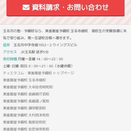
資料請求・お問い合わせ
玉名市の塾・予備校なら、東進衛星予備校 玉名寺畑校 高校生の受験指導に本
気で取り組み、第一志望校合格へ導きます。
住所
玉名市中字寺畑1652－2 ウイングスビル
アクセス
JR玉名駅 徒歩5分
受付時間
月曜～金曜 14：00～22：00
土曜･日曜･祝日 9：00～21：00（水曜休館）
ティエラコム・東進衛星予備校 トップページ
東進衛星予備校 玉名寺畑校
東進衛星予備校 大牟田有明町校
東進衛星予備校 長崎県庁前校
東進衛星予備校 長崎道ノ尾校
東進衛星予備校 諫早駅前校
東進衛星予備校 大村西本町校
東進衛星予備校 島原田町校
東進衛星予備校 佐世保栄町校