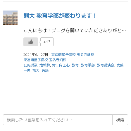
熊大 教育学部が変わります！
こんにちは！ブログを開いていただきありがとうございます。 玉名高校生はもうすぐで期末テストですね。勉強進んでいますか？ 期末テストは科目がたくさんあります。 優先順位を考えて勉強しましょう！ さて、 先週の木曜日 […]
+13
2021年6月27日
東進衛星予備校 玉名寺畑校
東進衛星予備校 玉名寺畑校
公開授業
,
地域枠
,
常に向上心
,
教育
,
教育学部
,
教育講演会
,
武藤
一也
,
熊大
,
英語
検
索
結