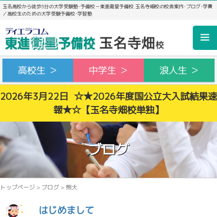
玉名高校から徒歩5分の大学受験塾･予備校－東進衛星予備校 玉名寺畑校の校舎案内･ブログ･学費
／高校生のための大学受験予備校･学習塾
高校生 ＞
中学生 ＞
浪人生 ＞
2026年3月22日 ☆★2026年度国公立大入試結果速
報★☆【玉名寺畑校単独】
ブログ
トップページ
>
ブログ
>
熊大
はじめまして