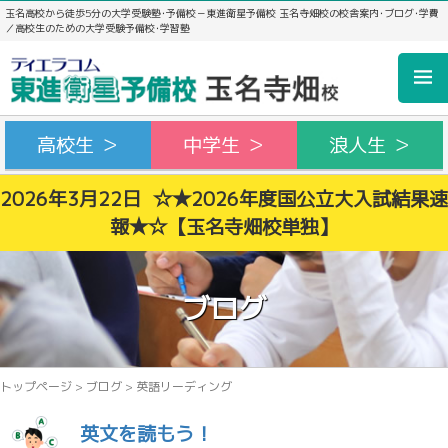
玉名高校から徒歩5分の大学受験塾･予備校－東進衛星予備校 玉名寺畑校の校舎案内･ブログ･学費
／高校生のための大学受験予備校･学習塾
高校生 ＞
中学生 ＞
浪人生 ＞
2026年3月22日 ☆★2026年度国公立大入試結果速
報★☆【玉名寺畑校単独】
ブログ
トップページ
>
ブログ
>
英語リーディング
英文を読もう！