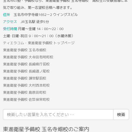
玉名市の塾・予備校なら、東進衛星予備校 玉名寺畑校 高校生の受験指導に本
気で取り組み、第一志望校合格へ導きます。
住所
玉名市中字寺畑1652－2 ウイングスビル
アクセス
JR玉名駅 徒歩5分
受付時間
月曜～金曜 14：00～22：00
土曜･日曜･祝日 9：00～21：00（水曜休館）
ティエラコム・東進衛星予備校 トップページ
東進衛星予備校 玉名寺畑校
東進衛星予備校 大牟田有明町校
東進衛星予備校 長崎県庁前校
東進衛星予備校 長崎道ノ尾校
東進衛星予備校 諫早駅前校
東進衛星予備校 大村西本町校
東進衛星予備校 島原田町校
東進衛星予備校 佐世保栄町校
検
索
結
東進衛星予備校 玉名寺畑校のご案内