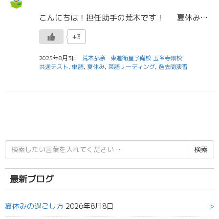
こんにちは！担任助手の荒木です！ 夏休みが始まって2週間が経ちましたが、受講や演習、課題は順調に進んでいますか？今はイベントもやっているので、ぜひ計画的に頑張ってほしいです！ 今回は、共通テスト英語についてお話し […]
+3
2025年8月3日
荒木那奈
東進衛星予備校 玉名寺畑校
共通テスト
,
単語
,
夏休み
,
英語リーディング
,
過去問演習
検
索
結
果:
最新ブログ
夏休みの過ごし方
2026年8月8日