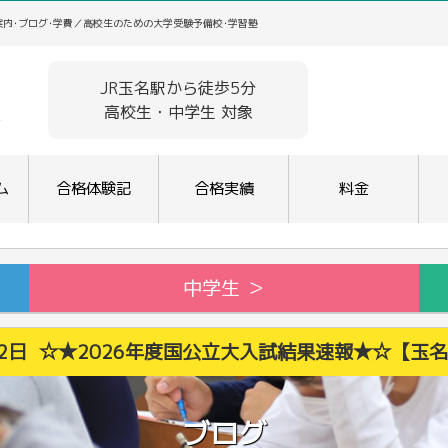
案内･ブログ･学費／高校生のための大学受験予備校･学習塾
JR玉名駅から徒歩5分
高校生・中学生 対象
ム
合格体験記
合格実績
料金
中学生 ＞
月22日 ☆★2026年度国公立大入試結果速報★☆【玉
ブログ