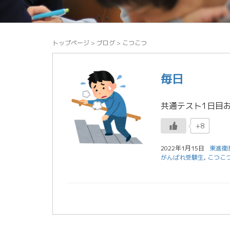
トップページ
>
ブログ
>
こつこつ
毎日
+8
2022年1月15日
東進衛
がんばれ受験生
,
こつこ