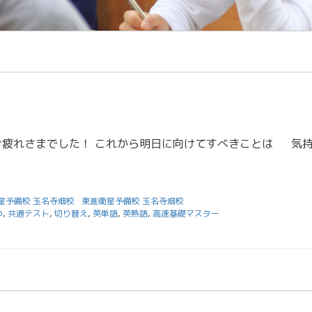
星予備校 玉名寺畑校
東進衛星予備校 玉名寺畑校
つ
,
共通テスト
,
切り替え
,
英単語
,
英熟語
,
高速基礎マスター