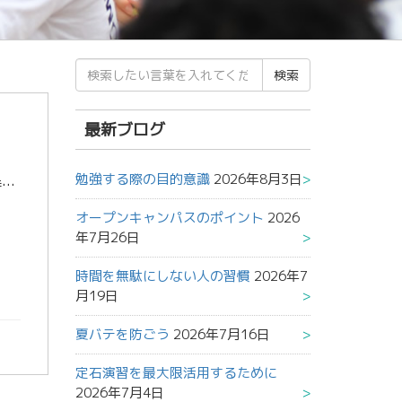
検
索
結
果:
最新ブログ
勉強する際の目的意識
2026年8月3日
共通テスト1日目お疲れさまでした！ これから明日に向けてすべきことは 気持ちの切り替え です！！ 手ごたえがあった人は油断することなく、 ちょっと不安な人も落ち込まず、 次の勝負の準備をしましょう！！ まだ終わっ […]
オープンキャンパスのポイント
2026
年7月26日
時間を無駄にしない人の習慣
2026年7
月19日
夏バテを防ごう
2026年7月16日
定石演習を最大限活用するために
2026年7月4日