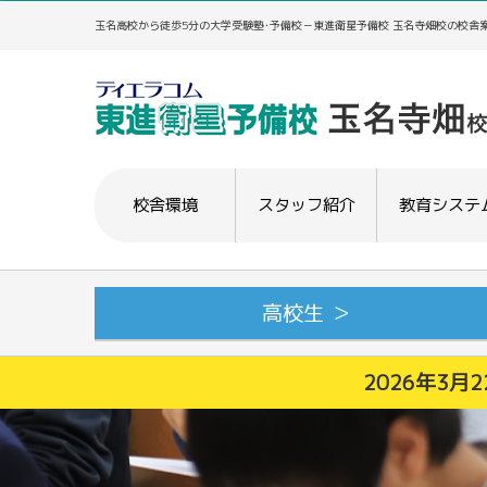
玉名高校から徒歩5分の大学受験塾･予備校－東進衛星予備校 玉名寺畑校の校舎
校舎環境
スタッフ紹介
教育システ
高校生 ＞
2026年3