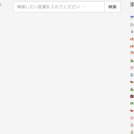
検
の
索
結
合
果: