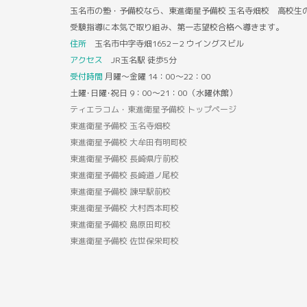
玉名市の塾・予備校なら、東進衛星予備校 玉名寺畑校 高校生
受験指導に本気で取り組み、第一志望校合格へ導きます。
住所
玉名市中字寺畑1652－2 ウイングスビル
アクセス
JR玉名駅 徒歩5分
受付時間
月曜～金曜 14：00～22：00
土曜･日曜･祝日 9：00～21：00（水曜休館）
ティエラコム・東進衛星予備校 トップページ
東進衛星予備校 玉名寺畑校
東進衛星予備校 大牟田有明町校
東進衛星予備校 長崎県庁前校
東進衛星予備校 長崎道ノ尾校
東進衛星予備校 諫早駅前校
東進衛星予備校 大村西本町校
東進衛星予備校 島原田町校
東進衛星予備校 佐世保栄町校