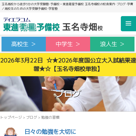
玉名高校から徒歩5分の大学受験塾･予備校－東進衛星予備校 玉名寺畑校の校舎案内･ブログ･学費
／高校生のための大学受験予備校･学習塾
高校生 ＞
中学生 ＞
浪人生 ＞
2026年3月22日 ☆★2026年度国公立大入試結果速
報★☆【玉名寺畑校単独】
ブログ
トップページ
>
ブログ
>
勉強の習慣
日々の勉強を大切に