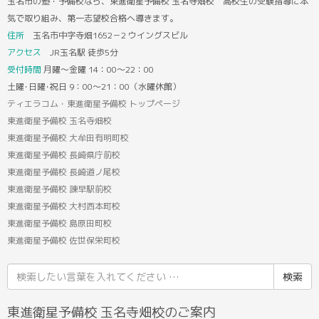
玉名市の塾・予備校なら、東進衛星予備校 玉名寺畑校 高校生の受験指導に本
気で取り組み、第一志望校合格へ導きます。
住所
玉名市中字寺畑1652－2 ウイングスビル
アクセス
JR玉名駅 徒歩5分
受付時間
月曜～金曜 14：00～22：00
土曜･日曜･祝日 9：00～21：00（水曜休館）
ティエラコム・東進衛星予備校 トップページ
東進衛星予備校 玉名寺畑校
東進衛星予備校 大牟田有明町校
東進衛星予備校 長崎県庁前校
東進衛星予備校 長崎道ノ尾校
東進衛星予備校 諫早駅前校
東進衛星予備校 大村西本町校
東進衛星予備校 島原田町校
東進衛星予備校 佐世保栄町校
検
索
結
東進衛星予備校 玉名寺畑校のご案内