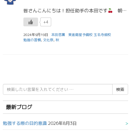
皆さんこんにちは！担任助手の本田です
朝と夜が少しずつではありますが涼しくなってきましたね。やっと秋らしくなってきています。季節の変わり目は、体調を崩しやすくなります。体調に気を付けて、勉強や部活を頑張っていきましょう […]
+4
2024年9月19日
本田悠薫
東進衛星予備校 玉名寺畑校
勉強の習慣
,
文化祭
,
秋
検
索
結
果:
最新ブログ
勉強する際の目的意識
2026年8月3日