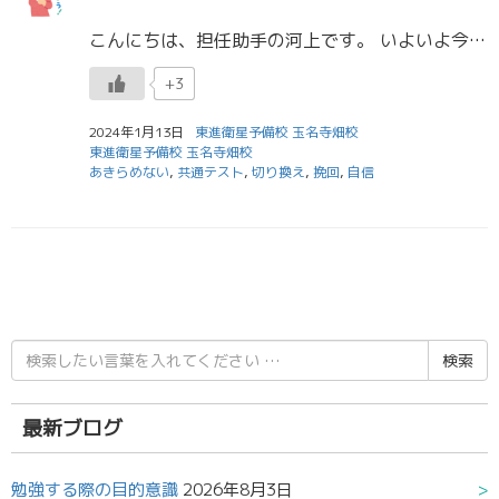
こんにちは、担任助手の河上です。 いよいよ今日が共通テスト1日目ですね。 ついにこの日がやってきました。昨日、皆さんの表情などを見ると、とても緊張している様子が伝わってきました。 私も3年前の共通テスト前日は緊張しす […]
+3
2024年1月13日
東進衛星予備校 玉名寺畑校
東進衛星予備校 玉名寺畑校
あきらめない
,
共通テスト
,
切り換え
,
挽回
,
自信
検
索
結
果:
最新ブログ
勉強する際の目的意識
2026年8月3日