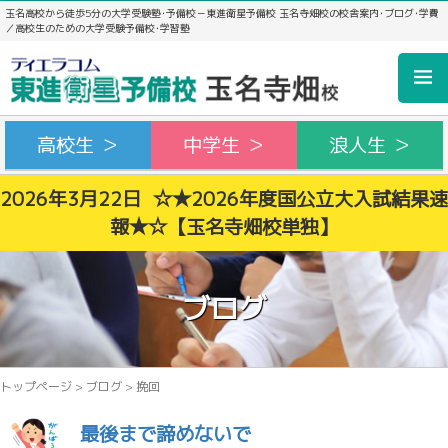
玉名高校から徒歩5分の大学受験塾･予備校－東進衛星予備校 玉名寺畑校の校舎案内･ブログ･学費
／高校生のための大学受験予備校･学習塾
高校生 ＞
中学生 ＞
浪人生 ＞
2026年3月22日 ☆★2026年度国公立大入試結果速
報★☆【玉名寺畑校単独】
ブログ
トップページ
>
ブログ
>
挽回
最後まで諦めないで