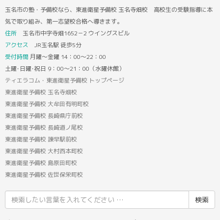
玉名市の塾・予備校なら、東進衛星予備校 玉名寺畑校 高校生の受験指導に本
気で取り組み、第一志望校合格へ導きます。
住所
玉名市中字寺畑1652－2 ウイングスビル
アクセス
JR玉名駅 徒歩5分
受付時間
月曜～金曜 14：00～22：00
土曜･日曜･祝日 9：00～21：00（水曜休館）
ティエラコム・東進衛星予備校 トップページ
東進衛星予備校 玉名寺畑校
東進衛星予備校 大牟田有明町校
東進衛星予備校 長崎県庁前校
東進衛星予備校 長崎道ノ尾校
東進衛星予備校 諫早駅前校
東進衛星予備校 大村西本町校
東進衛星予備校 島原田町校
東進衛星予備校 佐世保栄町校
検
索
結