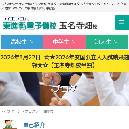
玉名高校から徒歩5分の大学受験塾･予備校－東進衛星予備校 玉名寺畑校の校舎案内･ブログ･学費
／高校生のための大学受験予備校･学習塾
高校生 ＞
中学生 ＞
浪人生 ＞
2026年3月22日 ☆★2026年度国公立大入試結果速
報★☆【玉名寺畑校単独】
ブログ
トップページ
>
ブログ
>
早期解決
自己紹介