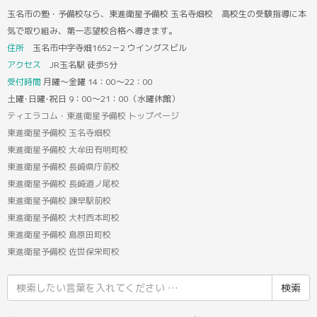
玉名市の塾・予備校なら、東進衛星予備校 玉名寺畑校 高校生の受験指導に本
気で取り組み、第一志望校合格へ導きます。
住所
玉名市中字寺畑1652－2 ウイングスビル
アクセス
JR玉名駅 徒歩5分
受付時間
月曜～金曜 14：00～22：00
土曜･日曜･祝日 9：00～21：00（水曜休館）
ティエラコム・東進衛星予備校 トップページ
東進衛星予備校 玉名寺畑校
東進衛星予備校 大牟田有明町校
東進衛星予備校 長崎県庁前校
東進衛星予備校 長崎道ノ尾校
東進衛星予備校 諫早駅前校
東進衛星予備校 大村西本町校
東進衛星予備校 島原田町校
東進衛星予備校 佐世保栄町校
検
索
結