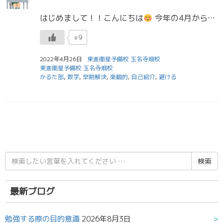
はじめまして！！こんにちは
今年の4月から東進玉名寺畑校で担任助手をしております、徳永真朋 (とくながまほ) です。 初のブログですので簡単な自己紹介をさせてください！ ジャンルごとに見出しをつけているので気になった […]
+9
2022年4月26日
東進衛星予備校 玉名寺畑校
東進衛星予備校 玉名寺畑校
かるた部
,
数学
,
早期解決
,
楽観的
,
自己紹介
,
避ける
検
索
結
果:
最新ブログ
勉強する際の目的意識
2026年8月3日