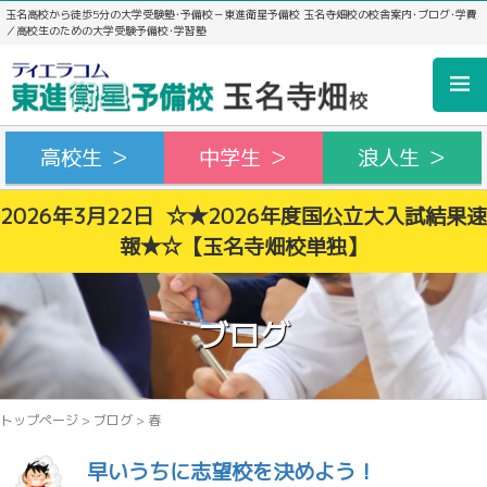
玉名高校から徒歩5分の大学受験塾･予備校－東進衛星予備校 玉名寺畑校の校舎案内･ブログ･学費
／高校生のための大学受験予備校･学習塾
高校生 ＞
中学生 ＞
浪人生 ＞
2026年3月22日 ☆★2026年度国公立大入試結果速
報★☆【玉名寺畑校単独】
ブログ
トップページ
>
ブログ
>
春
早いうちに志望校を決めよう！