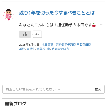
残り1年を切った今するべきこととは
みなさんこんにちは！担任助手の本田です
段々温かい気候となってきましたね。この前福岡に行ったら、もうすでに桜が咲いていてびっくりしました。あっという間に春が来てまた新しい1年が始まるんだなと感じました。 季節の変わり […]
+2
2025年3月17日
本田悠薫
東進衛星予備校 玉名寺畑校
基礎
,
大学生
,
志望校
,
春
,
時間の使い方
検
索
結
果:
最新ブログ