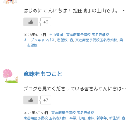
はじめに こんにちは！ 担任助手の土山です。 「志望校ってどうやって決めればいいの？」 多くの高校生が持つ悩みだと思います。 多くの人が「高3になったら考えよう」と後回しにしがちですが、志望校を早く決めた人ほど成績が伸び […]
+3
2026年4月4日
土山聖凪
東進衛星予備校 玉名寺畑校
オープンキャンパス
,
志望校
,
春
,
東進衛星予備校玉名寺畑校
,
第
一志望校
意味をもつこと
ブログを見てくださっている皆さんこんにちは！担任助手の龍野です
+7
2025年3月30日
東進衛星予備校 玉名寺畑校
東進衛星予備校 玉名寺畑校
卒業
,
心理
,
意味
,
新学年
,
新生活
,
春