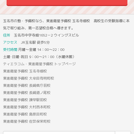
玉名市の塾・予備校なら、東進衛星予備校 玉名寺畑校 高校生の受験指導に本
気で取り組み、第一志望校合格へ導きます。
住所
玉名市中字寺畑1652－2 ウイングスビル
アクセス
JR玉名駅 徒歩5分
受付時間
月曜～金曜 14：00～22：00
土曜･日曜･祝日 9：00～21：00（水曜休館）
ティエラコム・東進衛星予備校 トップページ
東進衛星予備校 玉名寺畑校
東進衛星予備校 大牟田有明町校
東進衛星予備校 長崎県庁前校
東進衛星予備校 長崎道ノ尾校
東進衛星予備校 諫早駅前校
東進衛星予備校 大村西本町校
東進衛星予備校 島原田町校
東進衛星予備校 佐世保栄町校