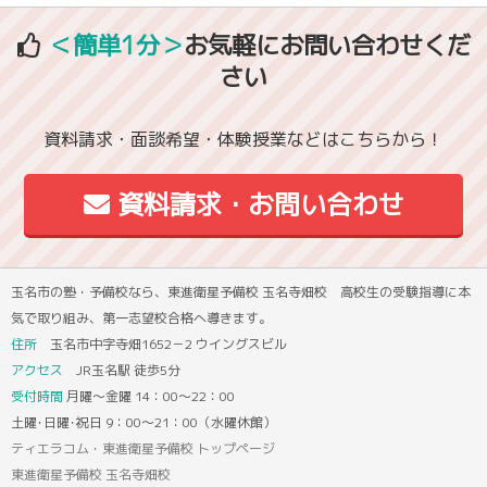
＜簡単1分＞
お気軽にお問い合わせくだ
さい
資料請求・面談希望・体験授業などはこちらから！
資料請求・お問い合わせ
玉名市の塾・予備校なら、東進衛星予備校 玉名寺畑校 高校生の受験指導に本
気で取り組み、第一志望校合格へ導きます。
住所
玉名市中字寺畑1652－2 ウイングスビル
アクセス
JR玉名駅 徒歩5分
受付時間
月曜～金曜 14：00～22：00
土曜･日曜･祝日 9：00～21：00（水曜休館）
ティエラコム・東進衛星予備校 トップページ
東進衛星予備校 玉名寺畑校