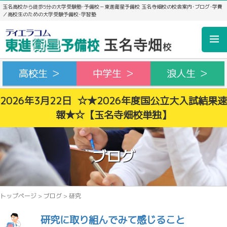
玉名高校から徒歩5分の大学受験塾･予備校－東進衛星予備校 玉名寺畑校の校舎案内･ブログ･学費
／高校生のための大学受験予備校･学習塾
高校生 ＞
中学生 ＞
浪人生 ＞
2026年3月22日 ☆★2026年度国公立大入試結果速
報★☆【玉名寺畑校単独】
ブログ
トップページ
>
ブログ
>
研究
研究に取り組んでみて感じること