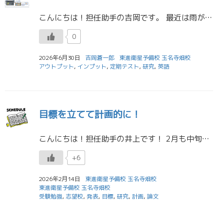
こんにちは！担任助手の吉岡です。 最近は雨が強い日が多く、学校が休みになるほどでしたね。雨の日は運転が大変だったり湿気が多く、色々と憂鬱な気持ちになりますが、頑張っていかないといけませんね... 雨が降らなくなったと思っ […]
0
2026年6月30日
吉岡蒼一郎
東進衛星予備校 玉名寺畑校
アウトプット
,
インプット
,
定期テスト
,
研究
,
英語
目標を立てて計画的に！
こんにちは！担任助手の井上です！ 2月も中旬になり、少しずつ私立大学の合格報告を聞けるようになってきました！ 合格できた方、おめでとうございます！ まだ、合格を持っていない人、本命がまだの人、国公立一本の人、様々な人がい […]
+6
2026年2月14日
東進衛星予備校 玉名寺畑校
東進衛星予備校 玉名寺畑校
受験勉強
,
志望校
,
発表
,
目標
,
研究
,
計画
,
論文