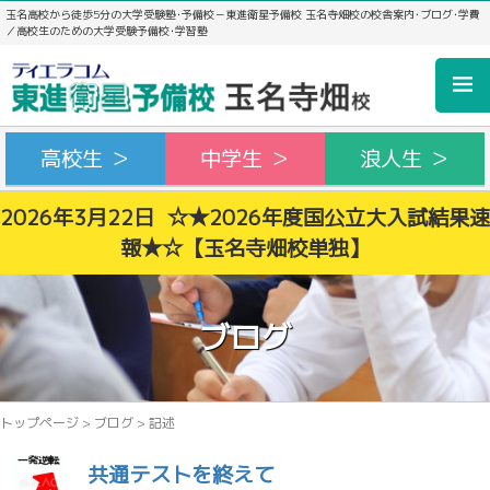
玉名高校から徒歩5分の大学受験塾･予備校－東進衛星予備校 玉名寺畑校の校舎案内･ブログ･学費
／高校生のための大学受験予備校･学習塾
高校生 ＞
中学生 ＞
浪人生 ＞
2026年3月22日 ☆★2026年度国公立大入試結果速
報★☆【玉名寺畑校単独】
ブログ
トップページ
>
ブログ
>
記述
共通テストを終えて