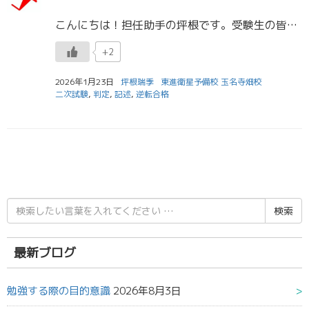
こんにちは！担任助手の坪根です。受験生の皆さん、共通テストお疲れさまでした。自己採点をしてどうでしたか。良かった人もいれば思うように点数が伸びず落ち込んだ人もいると思います。そしてこれから各予備校の判定が出てきますね。 […]
+2
2026年1月23日
坪根瑞季
東進衛星予備校 玉名寺畑校
二次試験
,
判定
,
記述
,
逆転合格
検
索
結
果:
最新ブログ
勉強する際の目的意識
2026年8月3日