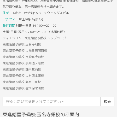
玉名市の塾・予備校なら、東進衛星予備校 玉名寺畑校 高校生の受験指導に本
気で取り組み、第一志望校合格へ導きます。
住所
玉名市中字寺畑1652－2 ウイングスビル
アクセス
JR玉名駅 徒歩5分
受付時間
月曜～金曜 14：00～22：00
土曜･日曜･祝日 9：00～21：00（水曜休館）
ティエラコム・東進衛星予備校 トップページ
東進衛星予備校 玉名寺畑校
東進衛星予備校 大牟田有明町校
東進衛星予備校 長崎県庁前校
東進衛星予備校 長崎道ノ尾校
東進衛星予備校 諫早駅前校
東進衛星予備校 大村西本町校
東進衛星予備校 島原田町校
東進衛星予備校 佐世保栄町校
検
索
結
東進衛星予備校 玉名寺畑校のご案内