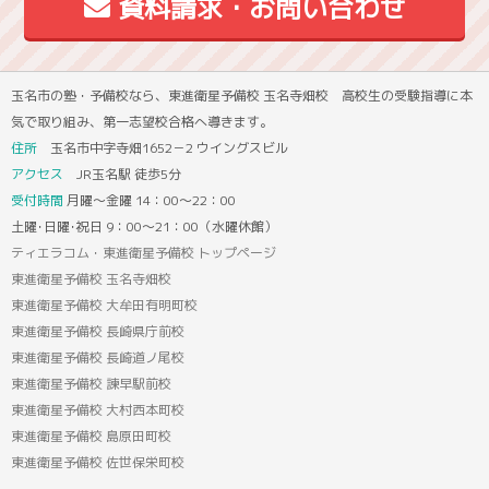
資料請求・お問い合わせ
玉名市の塾・予備校なら、東進衛星予備校 玉名寺畑校 高校生の受験指導に本
気で取り組み、第一志望校合格へ導きます。
住所
玉名市中字寺畑1652－2 ウイングスビル
アクセス
JR玉名駅 徒歩5分
受付時間
月曜～金曜 14：00～22：00
土曜･日曜･祝日 9：00～21：00（水曜休館）
ティエラコム・東進衛星予備校 トップページ
東進衛星予備校 玉名寺畑校
東進衛星予備校 大牟田有明町校
東進衛星予備校 長崎県庁前校
東進衛星予備校 長崎道ノ尾校
東進衛星予備校 諫早駅前校
東進衛星予備校 大村西本町校
東進衛星予備校 島原田町校
東進衛星予備校 佐世保栄町校