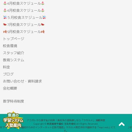
4月校舎スケジュール
4月校舎スケジュール
５月校舎スケジュール
7月校舎スケジュール
9月校舎スケジュール
トップページ
校舎環境
スタッフ紹介
教育システム
料金
ブログ
お問い合わせ・資料請求
会社概要
数学特待制度
アコガレから探す私の将来！高校生の進路探しなら「ウカルメ」 掲載教室
Copyright © 東進衛星予備校 玉名寺畑校 All Rights Reserved.
本サイトは「塾・予備校のためのインターネット広告代理店」ウカルメ株式会社が提供する「mapl web」にて運営しておりま
す。