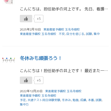
こんにちは、担任助手の河上です。 先日、看護師国家試験を受けてきました！緊張と焦り、不安から解放されて、今はとてもすっきりしていますが、前日の夜はなかなか寝れませんでした
+5
2025年2月18日
東進衛星予備校 玉名寺畑校
東進衛星予備校 玉名寺畑校
不安
,
自分を信じる
,
試験
,
集中
冬休みも頑張ろう！
こんにちは！担任助手の井上です！ 最近また一段と寒くなってきましたね。 私は実家で暮らしているのですが、家と繋がっているプレハブが部屋なんです。 風が吹かないだけで、室内の温度は外とほぼ同じなんですよね。 暖房などをつけ […]
+5
2022年12月20日
東進衛星予備校 玉名寺畑校
東進衛星予備校 玉名寺畑校
予定
,
共通テスト同日体験受験
,
冬休み
,
勉強
,
成績
,
本番
,
試験
,
集中力