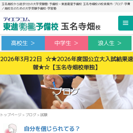
玉名高校から徒歩5分の大学受験塾･予備校－東進衛星予備校 玉名寺畑校の校舎案内･ブログ･学費
／高校生のための大学受験予備校･学習塾
高校生 ＞
中学生 ＞
浪人生 ＞
2026年3月22日 ☆★2026年度国公立大入試結果速
報★☆【玉名寺畑校単独】
ブログ
トップページ
>
ブログ
>
試験
自分を信じられてる？