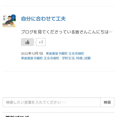
自分に合わせて工夫
ブログを見てくださっている皆さんこんにちは！ 担任助手の龍野です。 １２月に入りました！急に本格的な冬がやってきて、すごく寒くなりましたね（泣） ヒートテックにマフラーに手袋に、、、と私的にはもう最大限の防寒をしてし […]
+3
2022年12月7日
東進衛星予備校 玉名寺畑校
東進衛星予備校 玉名寺畑校
学校生活
,
特徴
,
試験
検
索
結