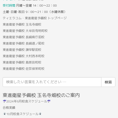
受付時間
月曜～金曜 14：00～22：00
土曜･日曜･祝日 9：00～21：00（水曜休館）
ティエラコム・東進衛星予備校 トップページ
東進衛星予備校 玉名寺畑校
東進衛星予備校 大牟田有明町校
東進衛星予備校 長崎県庁前校
東進衛星予備校 長崎道ノ尾校
東進衛星予備校 諫早駅前校
東進衛星予備校 大村西本町校
東進衛星予備校 島原田町校
東進衛星予備校 佐世保栄町校
検
索
結
東進衛星予備校 玉名寺畑校のご案内
果:
2024年6月校舎スケジュール
合格実績
10月校舎スケジュール