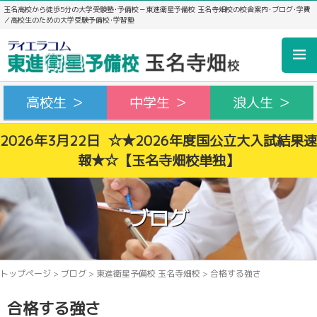
玉名高校から徒歩5分の大学受験塾･予備校－東進衛星予備校 玉名寺畑校の校舎案内･ブログ･学費
／高校生のための大学受験予備校･学習塾
高校生 ＞
中学生 ＞
浪人生 ＞
2026年3月22日 ☆★2026年度国公立大入試結果速
報★☆【玉名寺畑校単独】
ブログ
トップページ
>
ブログ
>
東進衛星予備校 玉名寺畑校
>
合格する強さ
合格する強さ