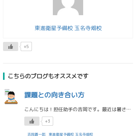
東進衛星予備校 玉名寺畑校
+5
こちらのブログもオススメです
課題との向き合い方
こんにちは！担任助手の吉岡です。最近は暑さが厳しい日が続いていますね。 今年は雨が全然降っていないので、体感昨年よりも暑いと感じます... 熱中症にならないよう、水分補給をしっかりして対策をしなければなりませんね。 宿題 […]
+3
吉岡蒼一郎
東進衛星予備校 玉名寺畑校