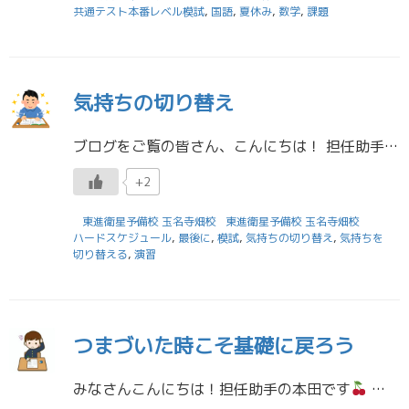
共通テスト本番レベル模試
,
国語
,
夏休み
,
数学
,
課題
気持ちの切り替え
ブログをご覧の皆さん、こんにちは！ 担任助手の田上です。 先週は多くの高校で体育祭が開催されましたね。 高校生の皆さんは、体育祭お疲れ様でした！ 生徒会や応援団などの役職があった人をはじめ、多くの人が体育祭本番のためにた […]
+2
東進衛星予備校 玉名寺畑校
東進衛星予備校 玉名寺畑校
ハードスケジュール
,
最後に
,
模試
,
気持ちの切り替え
,
気持ちを
切り替える
,
演習
つまづいた時こそ基礎に戻ろう
みなさんこんにちは！担任助手の本田です
とうとう9月に入りましたね。今年も残すこと４か月です。あっという間に半月以上がすぎ、寒い季節がまた戻ってきます。1.2年生のみなさんは、夏休みを楽しく過ごすことが出来ました […]