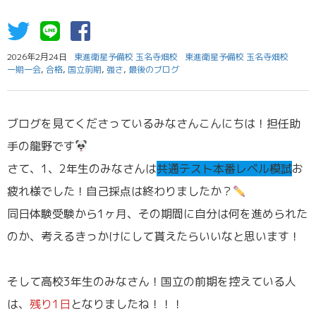
2026年2月24日
東進衛星予備校 玉名寺畑校
東進衛星予備校 玉名寺畑校
一期一会
,
合格
,
国立前期
,
強さ
,
最後のブログ
ブログを見てくださっているみなさんこんにちは！担任助
手の龍野です
さて、1、2年生のみなさんは
共通テスト本番レベル模試
お
疲れ様でした！自己採点は終わりましたか？
同日体験受験から1ヶ月、その期間に自分は何を進められた
のか、考えるきっかけにして貰えたらいいなと思います！
そして高校3年生のみなさん！国立の前期を控えている人
は、
残り1日
となりましたね！！！