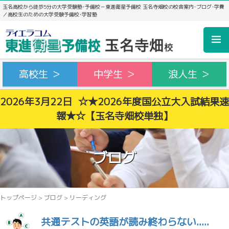
玉名高校から徒歩5分の大学受験塾･予備校－東進衛星予備校 玉名寺畑校の校舎案内･ブログ･学費
／高校生のための大学受験予備校･学習塾
高校生 ＞
中学生 ＞
浪人生 ＞
2026年3月22日 ☆★2026年度国公立大入試結果速
報★☆【玉名寺畑校単独】
ブログ
トップページ
>
ブログ
>
リーディング
共通テストの英語が読み終わらない.....