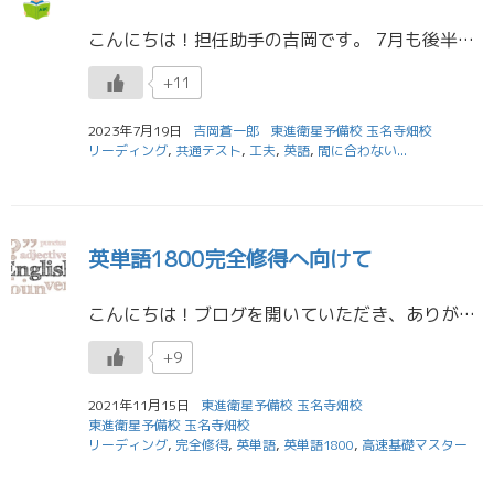
こんにちは！担任助手の吉岡です。 7月も後半ということで暑さがとんでもないことになっていますね。 自分の場合少し歩いたり、自転車をこいだだけでも汗だくになるので非常に困っています 昔はこの暑い中部活をしてたなんて信じられ […]
+11
2023年7月19日
吉岡蒼一郎
東進衛星予備校 玉名寺畑校
リーディング
,
共通テスト
,
工夫
,
英語
,
間に合わない...
英単語1800完全修得へ向けて
こんにちは！ブログを開いていただき、ありがとうございます！ 11月7日の全国統一高校生テスト、お疲れさまでした。 この週は進研模試や英検と重なり、とても忙しかっただろうと思います。 模試を終えて、一息つきたいとこ […]
+9
2021年11月15日
東進衛星予備校 玉名寺畑校
東進衛星予備校 玉名寺畑校
リーディング
,
完全修得
,
英単語
,
英単語1800
,
高速基礎マスター