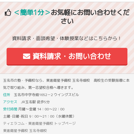
＜簡単1分＞
お気軽にお問い合わせくだ
さい
資料請求・面談希望・体験授業などはこちらから！
資料請求・お問い合わせ
玉名市の塾・予備校なら、東進衛星予備校 玉名寺畑校 高校生の受験指導に本
気で取り組み、第一志望校合格へ導きます。
住所
玉名市中字寺畑1652－2 ウイングスビル
アクセス
JR玉名駅 徒歩5分
受付時間
月曜～金曜 14：00～22：00
土曜･日曜･祝日 9：00～21：00（水曜休館）
ティエラコム・東進衛星予備校 トップページ
東進衛星予備校 玉名寺畑校