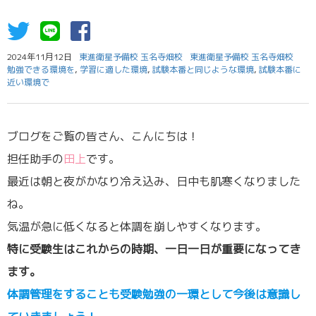
2024年11月12日
東進衛星予備校 玉名寺畑校
東進衛星予備校 玉名寺畑校
勉強できる環境を
,
学習に適した環境
,
試験本番と同じような環境
,
試験本番に
近い環境で
ブログをご覧の皆さん、こんにちは！
担任助手の
田上
です。
最近は朝と夜がかなり冷え込み、日中も肌寒くなりました
ね。
気温が急に低くなると体調を崩しやすくなります。
特に受験生はこれからの時期、一日一日が重要になってき
ます。
体調管理をすることも受験勉強の一環として今後は意識し