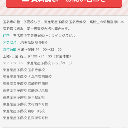
玉名市の塾・予備校なら、東進衛星予備校 玉名寺畑校 高校生の受験指導に本
気で取り組み、第一志望校合格へ導きます。
住所
玉名市中字寺畑1652－2 ウイングスビル
アクセス
JR玉名駅 徒歩5分
受付時間
月曜～金曜 14：00～22：00
土曜･日曜･祝日 9：00～21：00（水曜休館）
ティエラコム・東進衛星予備校 トップページ
東進衛星予備校 玉名寺畑校
東進衛星予備校 大牟田有明町校
東進衛星予備校 長崎県庁前校
東進衛星予備校 長崎道ノ尾校
東進衛星予備校 諫早駅前校
東進衛星予備校 大村西本町校
東進衛星予備校 島原田町校
東進衛星予備校 佐世保栄町校