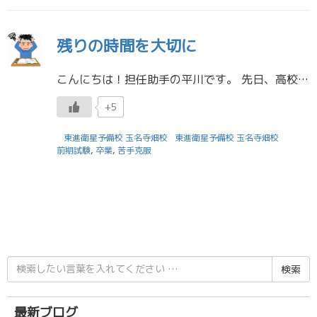
残りの時間を大切に
こんにちは！担任助手の平川です。 先日、高校では卒業式がありました。 高３生の皆さん、ご卒業おめでとうございます！ 高校３年間は本当にあっという間だったと思います。 そして、国公立大学の前期試験を受験した皆さん本当にお疲 […]
+5
東進衛星予備校 玉名寺畑校
東進衛星予備校 玉名寺畑校
前期試験
,
卒業
,
苦手克服
検
索
結
果:
最新ブログ