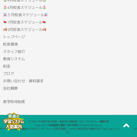
4月校舎スケジュール
4月校舎スケジュール
５月校舎スケジュール
7月校舎スケジュール
9月校舎スケジュール
トップページ
校舎環境
スタッフ紹介
教育システム
料金
ブログ
お問い合わせ・資料請求
会社概要
数学特待制度
アコガレから探す私の将来！高校生の進路探しなら「ウカルメ」 掲載教室
Copyright © 東進衛星予備校 玉名寺畑校 All Rights Reserved.
本サイトは「塾・予備校のためのインターネット広告代理店」ウカルメ株式会社が提供する「mapl web」にて運営しておりま
す。