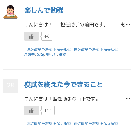
楽しんで勉強
こんにちは！ 担任助手の前田です。 もうすぐ夏休みが終わりますが、充実した夏休みを過ごすことはできましたか。 東進に来て勉強を頑張ったこと、どこかへ旅行したこと、お祭りに行ったことなどおそらくたくさんの思い […]
+6
東進衛星予備校 玉名寺畑校
東進衛星予備校 玉名寺畑校
ご褒美
,
勉強
,
楽しむ
,
継続
模試を終えた今できること
28
こんにちは！担任助手の山下です。 新学期が始まって約１か月が経とうとしています。新型コロナウイルスの影響で、5月７日から３１日までの県立学校の休校延長 […]
+13
東進衛星予備校 玉名寺畑校
東進衛星予備校 玉名寺畑校