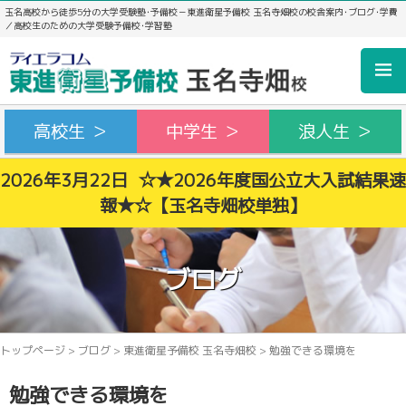
玉名高校から徒歩5分の大学受験塾･予備校－東進衛星予備校 玉名寺畑校の校舎案内･ブログ･学費
／高校生のための大学受験予備校･学習塾
高校生 ＞
中学生 ＞
浪人生 ＞
2026年3月22日 ☆★2026年度国公立大入試結果速
報★☆【玉名寺畑校単独】
ブログ
トップページ
>
ブログ
>
東進衛星予備校 玉名寺畑校
>
勉強できる環境を
勉強できる環境を