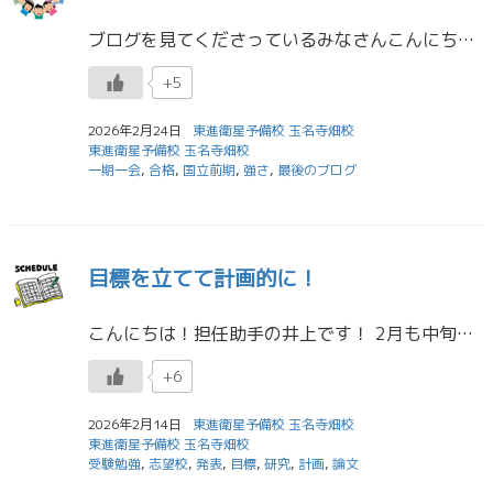
ブログを見てくださっているみなさんこんにちは！担任助手の龍野です
+5
2026年2月24日
東進衛星予備校 玉名寺畑校
東進衛星予備校 玉名寺畑校
一期一会
,
合格
,
国立前期
,
強さ
,
最後のブログ
目標を立てて計画的に！
こんにちは！担任助手の井上です！ 2月も中旬になり、少しずつ私立大学の合格報告を聞けるようになってきました！ 合格できた方、おめでとうございます！ まだ、合格を持っていない人、本命がまだの人、国公立一本の人、様々な人がい […]
+6
2026年2月14日
東進衛星予備校 玉名寺畑校
東進衛星予備校 玉名寺畑校
受験勉強
,
志望校
,
発表
,
目標
,
研究
,
計画
,
論文