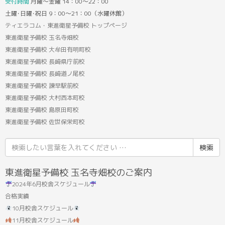
受付時間
月曜～金曜 14：00～22：00
土曜･日曜･祝日 9：00～21：00（水曜休館）
ティエラコム・東進衛星予備校 トップページ
東進衛星予備校 玉名寺畑校
東進衛星予備校 大牟田有明町校
東進衛星予備校 長崎県庁前校
東進衛星予備校 長崎道ノ尾校
東進衛星予備校 諫早駅前校
東進衛星予備校 大村西本町校
東進衛星予備校 島原田町校
東進衛星予備校 佐世保栄町校
検
索
結
東進衛星予備校 玉名寺畑校のご案内
果:
2024年6月校舎スケジュール
合格実績
10月校舎スケジュール
11月校舎スケジュール