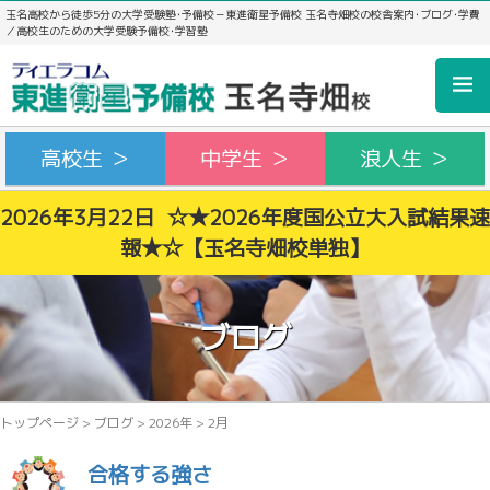
玉名高校から徒歩5分の大学受験塾･予備校－東進衛星予備校 玉名寺畑校の校舎案内･ブログ･学費
／高校生のための大学受験予備校･学習塾
高校生 ＞
中学生 ＞
浪人生 ＞
2026年3月22日 ☆★2026年度国公立大入試結果速
報★☆【玉名寺畑校単独】
ブログ
トップページ
>
ブログ
>
2026年
>
2月
合格する強さ