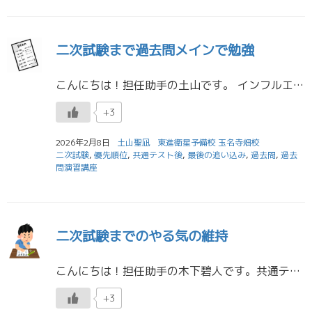
二次試験まで過去問メインで勉強
こんにちは！担任助手の土山です。 インフルエンザBが流行しており、学級閉鎖になっているところもあるようなのでしっかり体調には気をつけていきたいですね。 2月に入り、共通テストが終わって2次試験に向けて3年生は追い込みをか […]
+3
2026年2月8日
土山聖凪
東進衛星予備校 玉名寺畑校
二次試験
,
優先順位
,
共通テスト後
,
最後の追い込み
,
過去問
,
過去
問演習講座
二次試験までのやる気の維持
こんにちは！担任助手の木下碧人です。共通テストという大きな山を越え、いよいよ本当の決戦である「二次試験」が目前に迫ってきましたね。この時期、校舎にいる皆さんの表情を見ていると、大きく分けて2つの「メンタルの壁」にぶつかっ […]
+3