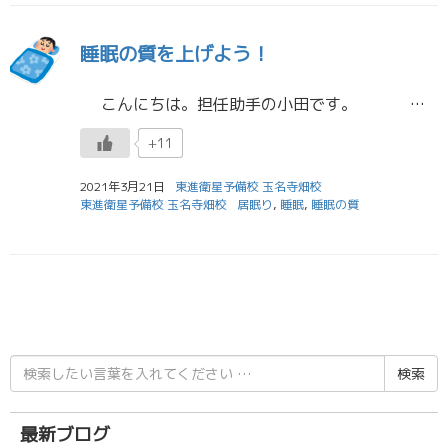
睡眠の質を上げよう！
こんにちは。担任助手の小田です。 今日は、国公立後期の合格発表でしたね。後期まで粘り強く頑張った皆さん、本当にお疲れ様でした。結果はどうであれ、目標や夢に向かって、努力し続ける […]
+11
2021年3月21日
東進衛星予備校 玉名寺畑校
東進衛星予備校 玉名寺畑校
居眠り
,
睡眠
,
睡眠の質
検
索
結
果:
最新ブログ