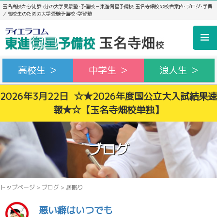
玉名高校から徒歩5分の大学受験塾･予備校－東進衛星予備校 玉名寺畑校の校舎案内･ブログ･学費
／高校生のための大学受験予備校･学習塾
高校生 ＞
中学生 ＞
浪人生 ＞
2026年3月22日 ☆★2026年度国公立大入試結果速
報★☆【玉名寺畑校単独】
ブログ
トップページ
>
ブログ
>
居眠り
悪い癖はいつでも