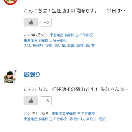
こんにちは！担任助手の岡﨑です。 今日は雪が降っていましたね
+6
2022年2月5日
東進衛星予備校 玉名寺畑校
東進衛星予備校 玉名寺畑校
入試
,
居眠り
,
後悔
,
悪い癖
,
本番
,
模試
,
癖
,
雪
居眠り
こんにちは、担任助手の徳山です！ みなさんは一昨日から総体、総文でしたね。お疲れ様でした！ 結果はいろいろだったと思いますが、自分のこれまでやってきたことを出し切れたならいいと思います。 ３年生はいよいよ受験勉強が本 […]
+8
2021年5月30日
東進衛星予備校 玉名寺畑校
東進衛星予備校 玉名寺畑校
夜更かし
,
居眠り
,
睡眠