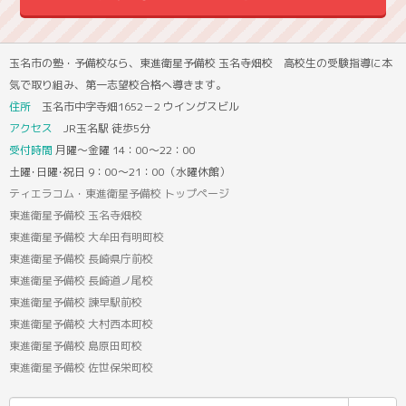
玉名市の塾・予備校なら、東進衛星予備校 玉名寺畑校 高校生の受験指導に本
気で取り組み、第一志望校合格へ導きます。
住所
玉名市中字寺畑1652－2 ウイングスビル
アクセス
JR玉名駅 徒歩5分
受付時間
月曜～金曜 14：00～22：00
土曜･日曜･祝日 9：00～21：00（水曜休館）
ティエラコム・東進衛星予備校 トップページ
東進衛星予備校 玉名寺畑校
東進衛星予備校 大牟田有明町校
東進衛星予備校 長崎県庁前校
東進衛星予備校 長崎道ノ尾校
東進衛星予備校 諫早駅前校
東進衛星予備校 大村西本町校
東進衛星予備校 島原田町校
東進衛星予備校 佐世保栄町校