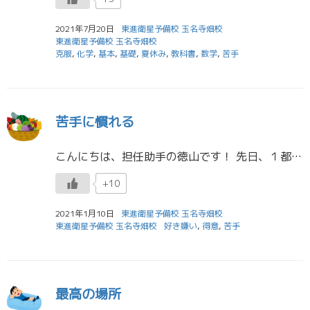
2021年7月20日
東進衛星予備校 玉名寺畑校
東進衛星予備校 玉名寺畑校
克服
,
化学
,
基本
,
基礎
,
夏休み
,
教科書
,
数学
,
苦手
苦手に慣れる
こんにちは、担任助手の徳山です！ 先日、１都３県に緊急事態宣言が発令されましたね。熊本でも１日の感染者が１００人を超えてしまいました。 共通テスト目前でこの状況はとても不安になりますが、３年生の皆さんがやることは変わりま […]
+10
2021年1月10日
東進衛星予備校 玉名寺畑校
東進衛星予備校 玉名寺畑校
好き嫌い
,
得意
,
苦手
最高の場所