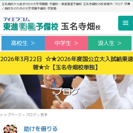
玉名高校から徒歩5分の大学受験塾･予備校－東進衛星予備校 玉名寺畑校の校舎案内･ブログ･学費
／高校生のための大学受験予備校･学習塾
高校生 ＞
中学生 ＞
浪人生 ＞
2026年3月22日 ☆★2026年度国公立大入試結果速
報★☆【玉名寺畑校単独】
ブログ
トップページ
>
ブログ
>
苦手
助けを借りる