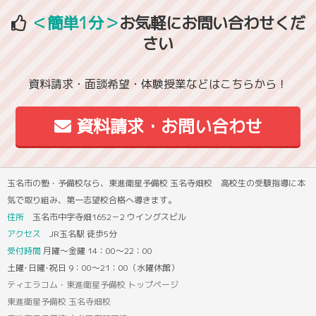
＜簡単1分＞
お気軽にお問い合わせくだ
さい
資料請求・面談希望・体験授業などはこちらから！
資料請求・お問い合わせ
玉名市の塾・予備校なら、東進衛星予備校 玉名寺畑校 高校生の受験指導に本
気で取り組み、第一志望校合格へ導きます。
住所
玉名市中字寺畑1652－2 ウイングスビル
アクセス
JR玉名駅 徒歩5分
受付時間
月曜～金曜 14：00～22：00
土曜･日曜･祝日 9：00～21：00（水曜休館）
ティエラコム・東進衛星予備校 トップページ
東進衛星予備校 玉名寺畑校