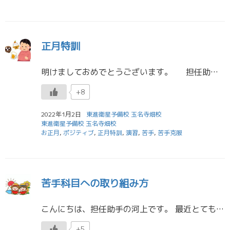
正月特訓
明けましておめでとうございます。 担任助手の岡﨑です。 今年もよろしくお願いします
+8
2022年1月2日
東進衛星予備校 玉名寺畑校
東進衛星予備校 玉名寺畑校
お正月
,
ポジティブ
,
正月特訓
,
演習
,
苦手
,
苦手克服
苦手科目への取り組み方
こんにちは、担任助手の河上です。 最近とても暑い日が続いていますね。室内でも熱中症にはなるのでしっかり水分をとってください。その時に少しポイントがあります。 暑さの中、作業や運動をすると汗とともに塩分やミネラルが体か […]
+5