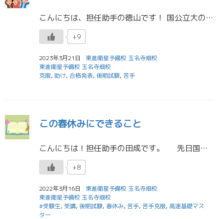
こんにちは、担任助手の徳山です！ 国公立大の後期試験の合格発表が行われています。 人によって合格、不合格、結果はいろいろ異なると思いますが、とりあえず一段落つきましたね！ 本当にお疲れさまでした！！ やってみる 突然 […]
+9
2023年3月21日
東進衛星予備校 玉名寺畑校
東進衛星予備校 玉名寺畑校
克服
,
助け
,
合格発表
,
後期試験
,
苦手
この春休みにできること
こんにちは！担任助手の田成です。 先日国公立の後期入試が終わりました。 あとは後期試験の合格発表を待つのみですね。 とりあえず受験生の皆さん、長かった受験勉強お疲れ様でした！ 受験勉強は苦しいことがたくさ […]
+8
2022年3月16日
東進衛星予備校 玉名寺畑校
東進衛星予備校 玉名寺畑校
#受験生
,
受講
,
後期試験
,
春休み
,
苦手
,
苦手克服
,
高速基礎マス
ター