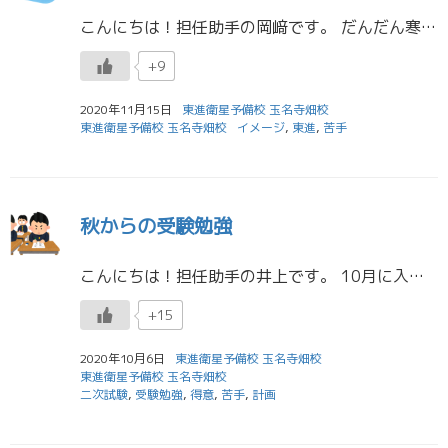
こんにちは！担任助手の岡﨑です。 だんだん寒くなってきて、朝起きるのがつらくなってきましたね(´;ω;｀) コロナも再び感染拡大してきました。 皆さん、インフルエンザにもコロナにも気を付けて、頑張っていきましょう！ 東進 […]
+9
2020年11月15日
東進衛星予備校 玉名寺畑校
東進衛星予備校 玉名寺畑校
イメージ
,
東進
,
苦手
秋からの受験勉強
こんにちは！担任助手の井上です。 10月に入ってから少し経ちましたね。。 あと少しで大学入学共通テストまで100日を切ります。 勉強の調子はどうですか？ 計画的に取り組み、苦手分野を減らしていけるといいですね！ 秋からの […]
+15
2020年10月6日
東進衛星予備校 玉名寺畑校
東進衛星予備校 玉名寺畑校
二次試験
,
受験勉強
,
得意
,
苦手
,
計画