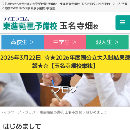
玉名高校から徒歩5分の大学受験塾･予備校－東進衛星予備校 玉名寺畑校の校舎案内･ブログ･学費
／高校生のための大学受験予備校･学習塾
高校生 ＞
中学生 ＞
浪人生 ＞
2026年3月22日 ☆★2026年度国公立大入試結果速
報★☆【玉名寺畑校単独】
ブログ
トップページ
>
ブログ
>
東進衛星予備校 玉名寺畑校
>
はじめまして
はじめまして