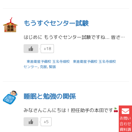
もうすぐセンター試験
はじめに もうすぐセンター試験ですね... 皆さん色々な想いで準備をすすめていると思います。 今回は自分の体験談を踏まえながら受験生の皆さんにメッセージを送れたらなと思っています。 センター直前の悲劇 自分が高校生のとき […]
+18
東進衛星予備校 玉名寺畑校
東進衛星予備校 玉名寺畑校
センター
,
克服
,
緊張
睡眠と勉強の関係
みなさんこんにちは！担任助手の本田です
気温が上がり、一日暑い日が多くなってきましたね。最近は、体調不良で休む人が多くみられます。休みの日にはしっかり休養が取れていますか？自己管理を徹底して、１週間の予定が大きく […]
お問い
+5
合わせ
資料請