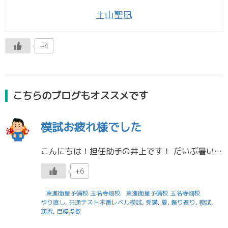
土山聖凪
+4
こちらのブログもオススメです
模試お疲れ様でした
こんにちは！担任助手の井上です！ だいぶ暑い日が増えてきましたね！ 体育祭の練習もあってるので、熱中症には気をつけて頑張ってください！ 共通テスト本番レベル模試がありましたね さて、4月27日には共通テスト本番レベル模試 […]
+6
東進衛星予備校 玉名寺畑校
東進衛星予備校 玉名寺畑校
やり直し
,
共通テスト本番レベル模試
,
受講
,
夏
,
振り返り
,
模試
,
演習
,
目標点数