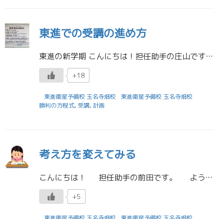
東進での受講の進め方
東進の新学期 こんにちは！担任助手の庄山です！二学期も始まって授業も新しい単元に入ったり，今までよりも難しい内容を習い始めたりと『勉強により一層力を入れなければ…』と，思い始めている人も多いのではないでしょうか？東進では […]
+18
東進衛星予備校 玉名寺畑校
東進衛星予備校 玉名寺畑校
勝利の方程式
,
受講
,
計画
考え方を変えてみる
こんにちは！ 担任助手の前田です。 ようやく秋らしい気温になってきましたね
+5
東進衛星予備校 玉名寺畑校
東進衛星予備校 玉名寺畑校