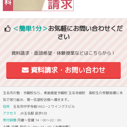
＜簡単1分＞
お気軽にお問い合わせくだ
さい
資料請求・面談希望・体験授業などはこちらから！
資料請求・お問い合わせ
玉名市の塾・予備校なら、東進衛星予備校 玉名寺畑校 高校生の受験指導に本
気で取り組み、第一志望校合格へ導きます。
住所
玉名市中字寺畑1652－2 ウイングスビル
アクセス
JR玉名駅 徒歩5分
受付時間
月曜～金曜 14：00～22：00
土曜･日曜･祝日 9：00～21：00（水曜休館）