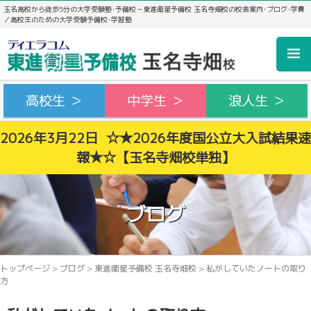
玉名高校から徒歩5分の大学受験塾･予備校－東進衛星予備校 玉名寺畑校の校舎案内･ブログ･学費
／高校生のための大学受験予備校･学習塾
高校生 ＞
中学生 ＞
浪人生 ＞
2026年3月22日 ☆★2026年度国公立大入試結果速
報★☆【玉名寺畑校単独】
ブログ
トップページ
>
ブログ
>
東進衛星予備校 玉名寺畑校
>
私がしていたノートの取り
方