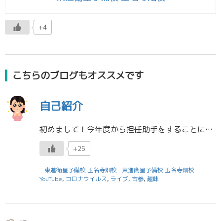
+4
こちらのブログもオススメです
自己紹介
初めまして！今年度から担任助手をすることになった大学１年生の前田です。九州ルーテル学院大学人文学部キャリアイングリッシュ専攻に通っています。４月は大学に毎日通っていましたが、今はコロナウイルスの影響で授業は全部リモートに […]
+25
東進衛星予備校 玉名寺畑校
東進衛星予備校 玉名寺畑校
YouTube
,
コロナウイルス
,
ライブ
,
古参
,
趣味