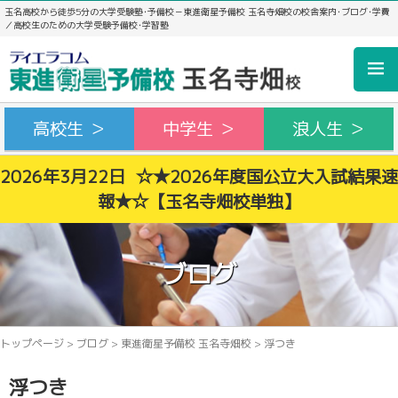
玉名高校から徒歩5分の大学受験塾･予備校－東進衛星予備校 玉名寺畑校の校舎案内･ブログ･学費
／高校生のための大学受験予備校･学習塾
高校生 ＞
中学生 ＞
浪人生 ＞
2026年3月22日 ☆★2026年度国公立大入試結果速
報★☆【玉名寺畑校単独】
ブログ
トップページ
>
ブログ
>
東進衛星予備校 玉名寺畑校
>
浮つき
浮つき