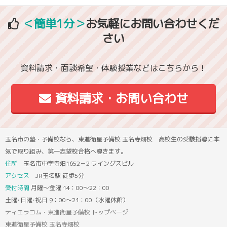
＜簡単1分＞
お気軽にお問い合わせくだ
さい
資料請求・面談希望・体験授業などはこちらから！
資料請求・お問い合わせ
玉名市の塾・予備校なら、東進衛星予備校 玉名寺畑校 高校生の受験指導に本
気で取り組み、第一志望校合格へ導きます。
住所
玉名市中字寺畑1652－2 ウイングスビル
アクセス
JR玉名駅 徒歩5分
受付時間
月曜～金曜 14：00～22：00
土曜･日曜･祝日 9：00～21：00（水曜休館）
ティエラコム・東進衛星予備校 トップページ
東進衛星予備校 玉名寺畑校