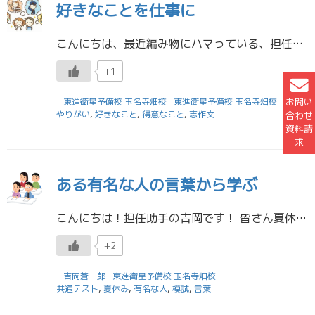
好きなことを仕事に
こんにちは、最近編み物にハマっている、担任助手の河上です。 前からやってみたいと思っていたのですが、難しそうで自分にできるかなという不安があり、始められずにいました。しかし、編み物が上手な友達から「コースターとか簡単なの […]
+1
東進衛星予備校 玉名寺畑校
東進衛星予備校 玉名寺畑校
お問い
やりがい
,
好きなこと
,
得意なこと
,
志作文
合わせ
資料請
求
ある有名な人の言葉から学ぶ
こんにちは！担任助手の吉岡です！ 皆さん夏休みはどうでしたでしょうか？ 自分の思い描いた夏休みを過ごすことができましたか？ 特に高校3年生にとっては大事な夏休みでした！もし、思うようにいかなかった部分があるなら、原因を考 […]
+2
吉岡蒼一郎
東進衛星予備校 玉名寺畑校
共通テスト
,
夏休み
,
有名な人
,
模試
,
言葉