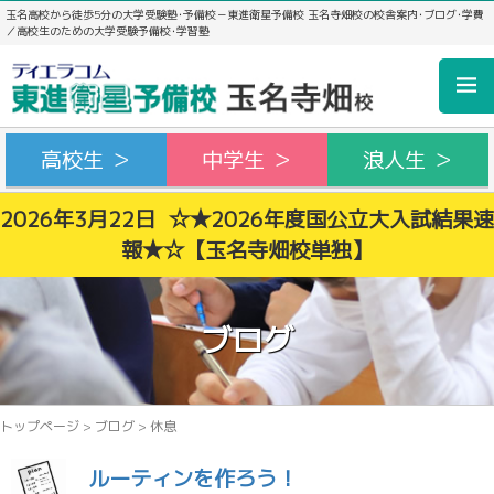
玉名高校から徒歩5分の大学受験塾･予備校－東進衛星予備校 玉名寺畑校の校舎案内･ブログ･学費
／高校生のための大学受験予備校･学習塾
高校生 ＞
中学生 ＞
浪人生 ＞
2026年3月22日 ☆★2026年度国公立大入試結果速
報★☆【玉名寺畑校単独】
ブログ
トップページ
>
ブログ
>
休息
ルーティンを作ろう！