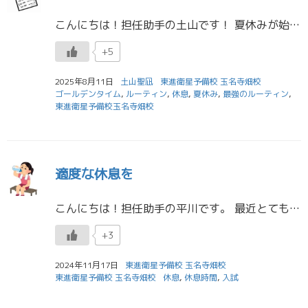
こんにちは！担任助手の土山です！ 夏休みが始まってかなりの日数が経ちましたね。夏休みは日数の多さゆえ、途中でだらけてしまう人もいます。その対策として「ルーティンを作ること」が有効だと思います。今日は”最強のルーティン”考 […]
+5
2025年8月11日
土山聖凪
東進衛星予備校 玉名寺畑校
ゴールデンタイム
,
ルーティン
,
休息
,
夏休み
,
最強のルーティン
,
東進衛星予備校玉名寺畑校
適度な休息を
こんにちは！担任助手の平川です。 最近とても寒くなり、体調を崩している方をちらほら見かけます。 皆さんくれぐれも体調に気を付けて下さい！ 特に高３生の皆さんは入試本番に向けしっかりと体調を整えていきましょう。 突然ですが […]
+3
2024年11月17日
東進衛星予備校 玉名寺畑校
東進衛星予備校 玉名寺畑校
休息
,
休息時間
,
入試