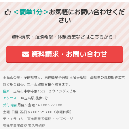
＜簡単1分＞
お気軽にお問い合わせくだ
さい
資料請求・面談希望・体験授業などはこちらから！
資料請求・お問い合わせ
玉名市の塾・予備校なら、東進衛星予備校 玉名寺畑校 高校生の受験指導に本
気で取り組み、第一志望校合格へ導きます。
住所
玉名市中字寺畑1652－2 ウイングスビル
アクセス
JR玉名駅 徒歩5分
受付時間
月曜～金曜 14：00～22：00
土曜･日曜･祝日 9：00～21：00（水曜休館）
ティエラコム・東進衛星予備校 トップページ
東進衛星予備校 玉名寺畑校