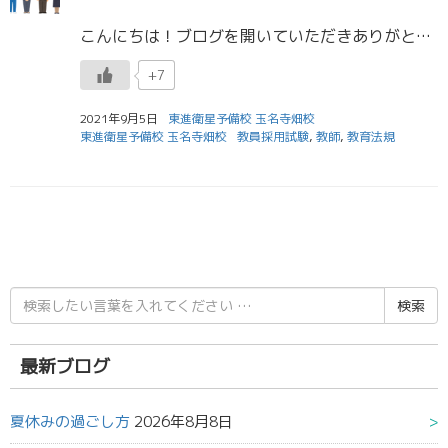
こんにちは！ブログを開いていただきありがとうございます！ 夏休みが終わりましたね。 本校舎では、玉名高校の夏休み中に、宿題イベント、夏期集中特訓、BINGOイベントを実施しました。どのイベントもたくさんの生徒が意欲的 […]
+7
2021年9月5日
東進衛星予備校 玉名寺畑校
東進衛星予備校 玉名寺畑校
教員採用試験
,
教師
,
教育法規
検
索
結
果:
最新ブログ
夏休みの過ごし方
2026年8月8日