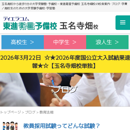
玉名高校から徒歩5分の大学受験塾･予備校－東進衛星予備校 玉名寺畑校の校舎案内･ブログ･学費
／高校生のための大学受験予備校･学習塾
高校生 ＞
中学生 ＞
浪人生 ＞
2026年3月22日 ☆★2026年度国公立大入試結果速
報★☆【玉名寺畑校単独】
ブログ
トップページ
>
ブログ
>
教育法規
教員採用試験ってどんな試験？